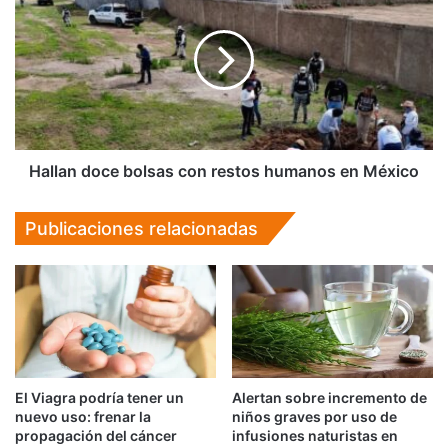
fondo
bolsas
de
con
obras
restos
comunitarias
humanos
en
México
Hallan doce bolsas con restos humanos en México
Publicaciones relacionadas
El Viagra podría tener un
Alertan sobre incremento de
nuevo uso: frenar la
niños graves por uso de
propagación del cáncer
infusiones naturistas en