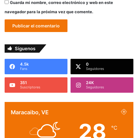
Guarda mi nombre, correo electrónico y web en este
navegador para la próxima vez que comente.
Síguenos
4.5k
0
Fans
Seguidores
351
24K
Suscriptores
Seguidores
Maracaibo, VE
28
℃