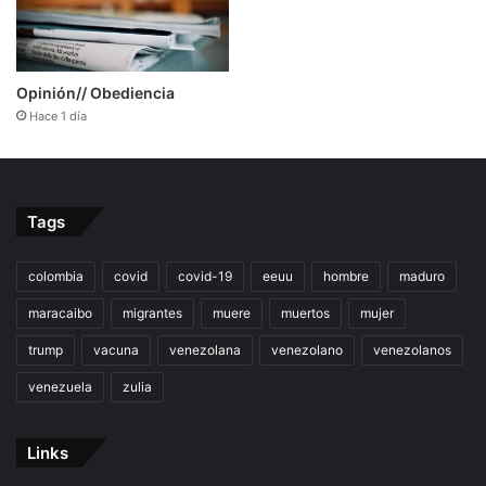
Opinión// Obediencia
Hace 1 día
Tags
colombia
covid
covid-19
eeuu
hombre
maduro
maracaibo
migrantes
muere
muertos
mujer
trump
vacuna
venezolana
venezolano
venezolanos
venezuela
zulia
Links