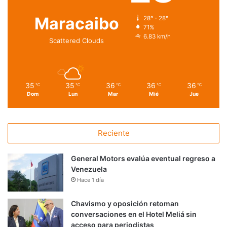
Maracaibo
28º - 28º
71%
6.83 km/h
Scattered Clouds
35
35
36
36
36
℃
℃
℃
℃
℃
Dom
Lun
Mar
Mié
Jue
Reciente
General Motors evalúa eventual regreso a
Venezuela
Hace 1 día
Chavismo y oposición retoman
conversaciones en el Hotel Meliá sin
acceso para periodistas