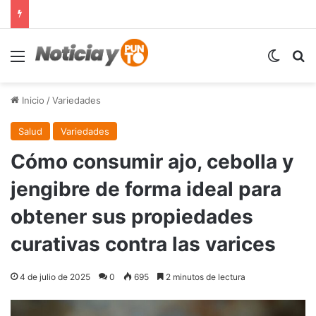
Menú
Switch
B
Inicio
/
Variedades
Salud
Variedades
Cómo consumir ajo, cebolla y
jengibre de forma ideal para
obtener sus propiedades
curativas contra las varices
4 de julio de 2025
0
695
2 minutos de lectura