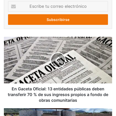
Escribe
tu
correo
electrónico
En
Gaceta
Oficial:
13
entidades
públicas
deben
transferir
70
%
En Gaceta Oficial: 13 entidades públicas deben
de
transferir 70 % de sus ingresos propios a fondo de
sus
obras comunitarias
ingresos
propios
Hallan
a
doce