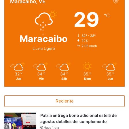
Maracaibo, VE
29
℃
Maracaibo
32º - 28º
72%
2.05 km/h
Lluvia Ligera
32
34
34
35
35
℃
℃
℃
℃
℃
Jue
Vie
Sáb
Dom
Lun
Reciente
Patria entrega bono adicional este 5 de
agosto: detalles del complemento
Hace 1 día