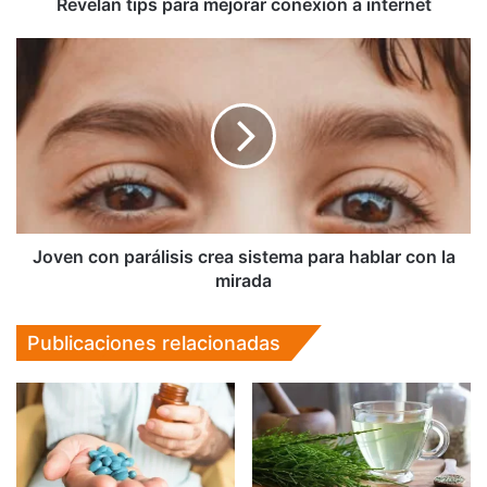
Revelan tips para mejorar conexión a internet
Joven
con
parálisis
crea
sistema
para
hablar
con
la
mirada
Joven con parálisis crea sistema para hablar con la
mirada
Publicaciones relacionadas