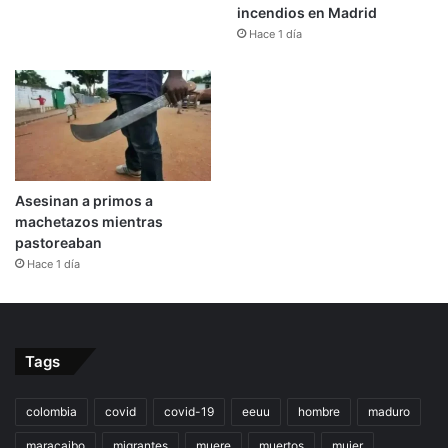
incendios en Madrid
Hace 1 día
Asesinan a primos a
machetazos mientras
pastoreaban
Hace 1 día
Tags
colombia
covid
covid-19
eeuu
hombre
maduro
maracaibo
migrantes
muere
muertos
mujer