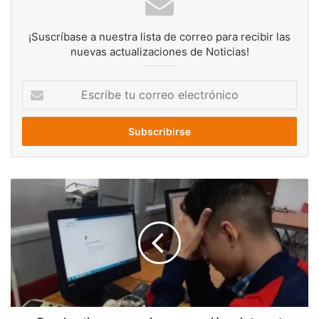
¡Suscríbase a nuestra lista de correo para recibir las
nuevas actualizaciones de Noticias!
Escribe
tu
correo
electrónico
Revelan
tips
para
mejorar
conexión
a
internet