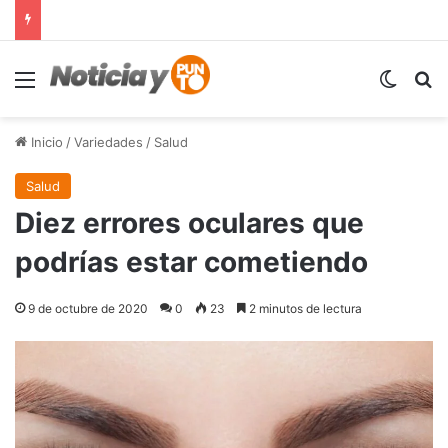
Menú
Switch
B
Inicio
/
Variedades
/
Salud
Salud
Diez errores oculares que
podrías estar cometiendo
9 de octubre de 2020
0
23
2 minutos de lectura