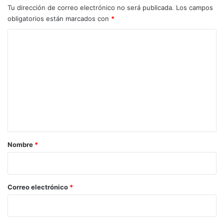
Tu dirección de correo electrónico no será publicada.
Los campos
obligatorios están marcados con
*
C
o
m
e
n
t
a
r
Nombre
*
i
o
*
Correo electrónico
*