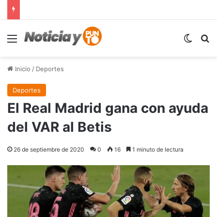
Menú
Switch
B
Inicio
/
Deportes
Deportes
El Real Madrid gana con ayuda
del VAR al Betis
26 de septiembre de 2020
0
16
1 minuto de lectura