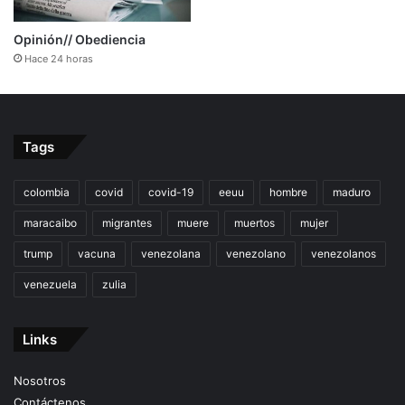
Opinión// Obediencia
Hace 24 horas
Tags
colombia
covid
covid-19
eeuu
hombre
maduro
maracaibo
migrantes
muere
muertos
mujer
trump
vacuna
venezolana
venezolano
venezolanos
venezuela
zulia
Links
Nosotros
Contáctenos