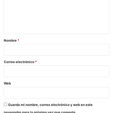
m
e
n
t
a
r
Nombre
*
i
o
*
Correo electrónico
*
Web
Guarda mi nombre, correo electrónico y web en este
navegador para la próxima vez que comente.