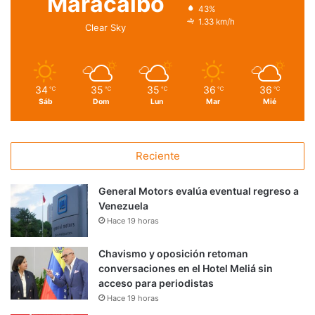
Maracaibo
43%
1.33 km/h
Clear Sky
34
35
35
36
36
℃
℃
℃
℃
℃
Sáb
Dom
Lun
Mar
Mié
Reciente
General Motors evalúa eventual regreso a
Venezuela
Hace 19 horas
Chavismo y oposición retoman
conversaciones en el Hotel Meliá sin
acceso para periodistas
Hace 19 horas