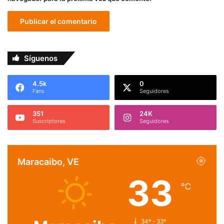
Síguenos
4.5k
0
Fans
Seguidores
351
24K
Suscriptores
Seguidores
Maracaibo, VE
33
℃
34º - 33º