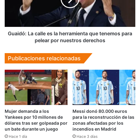
herramienta
que
tenemos
para
pelear
Guaidó: La calle es la herramienta que tenemos para
por
pelear por nuestros derechos
nuestros
derechos
Publicaciones relacionadas
Mujer demanda a los
Messi donó 80.000 euros
Yankees por 10 millones de
para la reconstrucción de las
dólares tras ser golpeada por
zonas afectadas por los
un bate durante un juego
incendios en Madrid
Hace 1 día
Hace 3 días