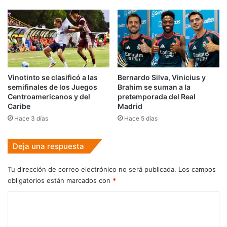
Vinotinto se clasificó a las
Bernardo Silva, Vinicius y
semifinales de los Juegos
Brahim se suman a la
Centroamericanos y del
pretemporada del Real
Caribe
Madrid
Hace 3 días
Hace 5 días
Deja una respuesta
Tu dirección de correo electrónico no será publicada.
Los campos
obligatorios están marcados con
*
C
o