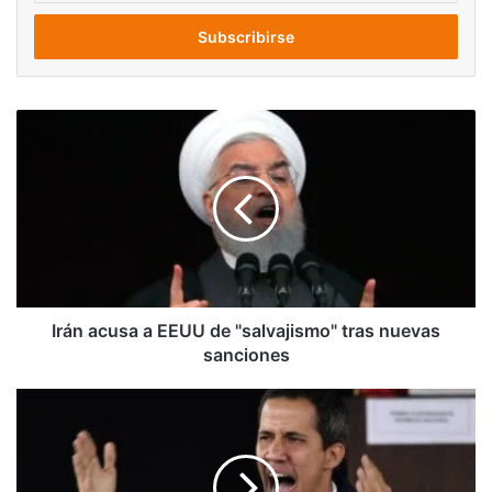
correo
electrónico
Irán
acusa
a
EEUU
de
"salvajismo"
tras
nuevas
sanciones
Irán acusa a EEUU de "salvajismo" tras nuevas
sanciones
Guaidó:
La
calle
es
la