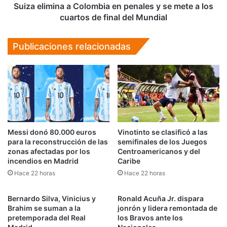
a
Suiza elimina a Colombia en penales y se mete a los
los
cuartos de final del Mundial
cuartos
de
Publicaciones relacionadas
final
del
Mundial
Messi donó 80.000 euros
Vinotinto se clasificó a las
para la reconstrucción de las
semifinales de los Juegos
zonas afectadas por los
Centroamericanos y del
incendios en Madrid
Caribe
Hace 22 horas
Hace 22 horas
Bernardo Silva, Vinicius y
Ronald Acuña Jr. dispara
Brahim se suman a la
jonrón y lidera remontada de
pretemporada del Real
los Bravos ante los