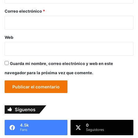
o
*
Correo electrónico
*
Web
Guarda mi nombre, correo electrónico y web en este
navegador para la próxima vez que comente.
Síguenos
4.5k
0
Fans
Seguidores