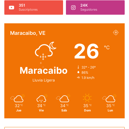
351
24K
Suscriptores
Seguidores
Maracaibo, VE
26
℃
Maracaibo
32º - 26º
86%
1.9 km/h
Lluvia Ligera
32
34
34
35
35
℃
℃
℃
℃
℃
Jue
Vie
Sáb
Dom
Lun