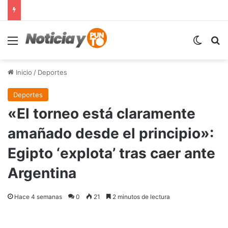
Menú
Switch
B
Inicio
/
Deportes
Deportes
«El torneo está claramente
amañado desde el principio»:
Egipto ‘explota’ tras caer ante
Argentina
Hace 4 semanas
0
21
2 minutos de lectura