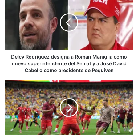
Rodríguez
designa
a
Román
Maniglia
como
nuevo
superintendente
del
Delcy Rodríguez designa a Román Maniglia como
Seniat
nuevo superintendente del Seniat y a José David
y
Cabello como presidente de Pequiven
a
José
Suiza
David
elimina
Cabello
a
como
Colombia
presidente
en
de
penales
Pequiven
y
se
mete