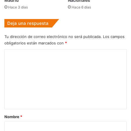
Madrid
Nacionales
Hace 3 días
Hace 6 días
Deja una respuesta
Tu dirección de correo electrónico no será publicada.
Los campos
obligatorios están marcados con
*
C
o
m
e
n
t
a
r
Nombre
*
i