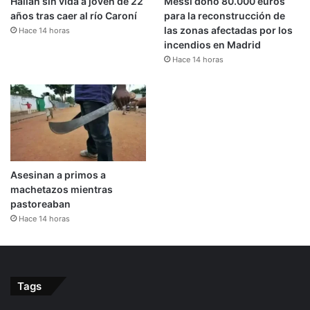
Hallan sin vida a joven de 22
Messi donó 80.000 euros
años tras caer al río Caroní
para la reconstrucción de
las zonas afectadas por los
Hace 14 horas
incendios en Madrid
Hace 14 horas
Asesinan a primos a
machetazos mientras
pastoreaban
Hace 14 horas
Tags