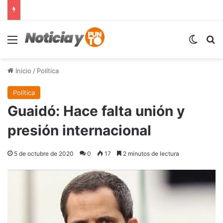
Menú
Switch
B
Inicio
/
Política
Política
Guaidó: Hace falta unión y
presión internacional
5 de octubre de 2020
0
17
2 minutos de lectura