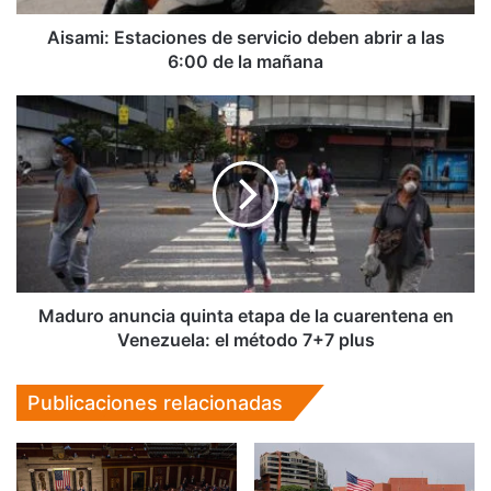
6:00
de
Aisami: Estaciones de servicio deben abrir a las
la
6:00 de la mañana
mañana
Maduro
anuncia
quinta
etapa
de
la
cuarentena
en
Venezuela:
el
Maduro anuncia quinta etapa de la cuarentena en
método
Venezuela: el método 7+7 plus
7+7
plus
Publicaciones relacionadas