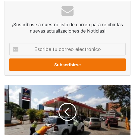
¡Suscríbase a nuestra lista de correo para recibir las
nuevas actualizaciones de Noticias!
Escribe
tu
correo
electrónico
Aisami:
Estaciones
de
servicio
deben
abrir
a
las