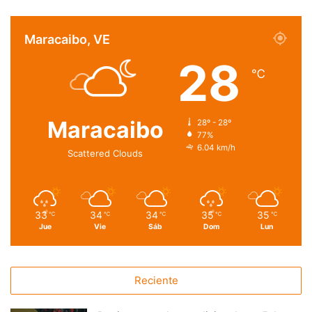
Maracaibo, VE
28
℃
Maracaibo
28º - 28º
77%
6.04 km/h
Scattered Clouds
33
34
34
35
35
℃
℃
℃
℃
℃
Jue
Vie
Sáb
Dom
Lun
Reciente