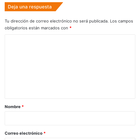
Deja una respuesta
Tu dirección de correo electrónico no será publicada.
Los campos
obligatorios están marcados con
*
C
o
m
e
n
t
a
r
Nombre
*
i
o
*
Correo electrónico
*