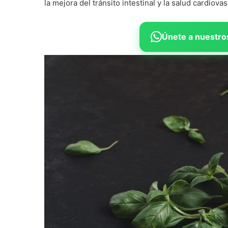
la mejora del tránsito intestinal y la salud cardiovas
Únete a nuestros