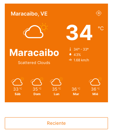
Maracaibo, VE
34
℃
Maracaibo
34º - 33º
43%
1.68 km/h
Scattered Clouds
33
35
35
36
36
℃
℃
℃
℃
℃
Sáb
Dom
Lun
Mar
Mié
Reciente