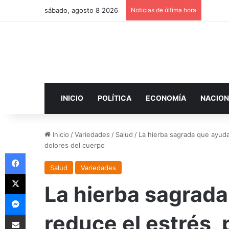
sábado, agosto 8 2026
Noticias de última hora
INICIO
POLÍTICA
ECONOMÍA
NACION
Inicio
/
Variedades
/
Salud
/
La hierba sagrada que ayuda 
dolores del cuerpo
Facebook
Salud
Variedades
X
La hierba sagrada
Messenger
Compartir por correo electrónico
reduce el estrés, 