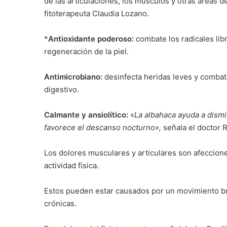
de las articulaciones, los músculos y otras áreas de
fitoterapeuta Claudia Lozano.
*
Antioxidante poderoso:
combate los radicales li
regeneración de la piel.
Antimicrobiano:
desinfecta heridas leves y combate
digestivo.
Calmante y ansiolítico:
«
La albahaca ayuda a dismin
favorece el descanso nocturno»,
señala el doctor 
Los dolores musculares y articulares son afeccio
actividad física.
Estos pueden estar causados por un movimiento bru
crónicas.