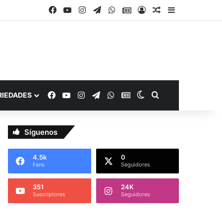
Facebook
YouTube
Instagram
Telegram
WhatsApp
Google Noticias
Acceso
Publicación al a
Barra lateral
Facebook
YouTube
Instagram
Telegram
WhatsApp
Google Noticias
Switch skin
Buscar por
RIEDADES
Síguenos
4.5k
0
Fans
Seguidores
351
24K
Suscriptores
Seguidores