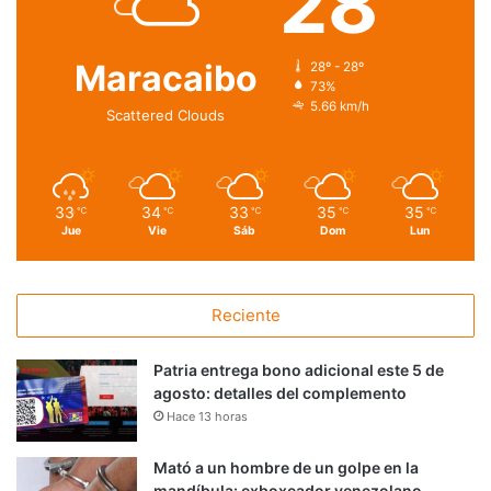
28
Maracaibo
28º - 28º
73%
5.66 km/h
Scattered Clouds
33
34
33
35
35
℃
℃
℃
℃
℃
Jue
Vie
Sáb
Dom
Lun
Reciente
Patria entrega bono adicional este 5 de
agosto: detalles del complemento
Hace 13 horas
Mató a un hombre de un golpe en la
mandíbula: exboxeador venezolano