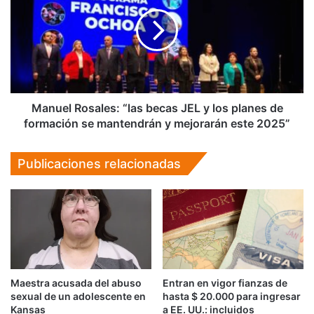
Lvbp
“las
becas
JEL
y
los
planes
de
formación
Manuel Rosales: “las becas JEL y los planes de
se
formación se mantendrán y mejorarán este 2025”
mantendrán
y
Publicaciones relacionadas
mejorarán
este
2025”
Maestra acusada del abuso
Entran en vigor fianzas de
sexual de un adolescente en
hasta $ 20.000 para ingresar
Kansas
a EE. UU.: incluidos