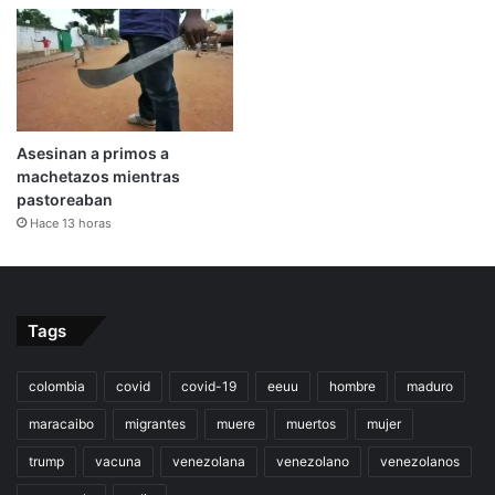
Asesinan a primos a
machetazos mientras
pastoreaban
Hace 13 horas
Tags
colombia
covid
covid-19
eeuu
hombre
maduro
maracaibo
migrantes
muere
muertos
mujer
trump
vacuna
venezolana
venezolano
venezolanos