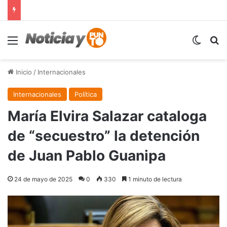
Menú
Switch
B
Inicio
/
Internacionales
Internacionales
Política
María Elvira Salazar cataloga
de “secuestro” la detención
de Juan Pablo Guanipa
24 de mayo de 2025
0
330
1 minuto de lectura