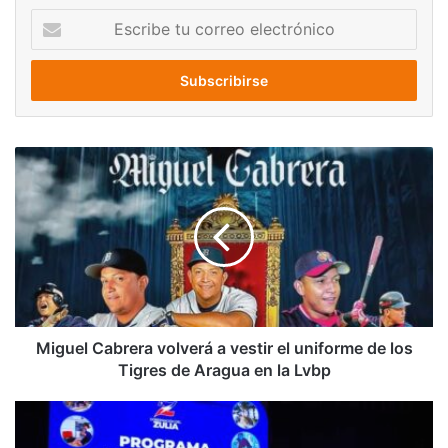
Escribe
tu
correo
electrónico
Miguel
Cabrera
volverá
a
vestir
el
uniforme
de
los
Tigres
Miguel Cabrera volverá a vestir el uniforme de los
de
Tigres de Aragua en la Lvbp
Aragua
en
Manuel
la
Rosales: