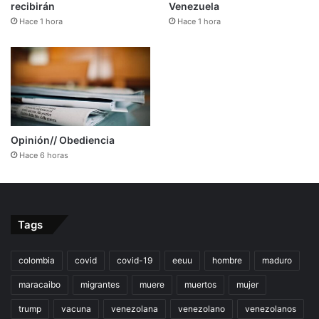
recibirán
Venezuela
Hace 1 hora
Hace 1 hora
Opinión// Obediencia
Hace 6 horas
Tags
colombia
covid
covid-19
eeuu
hombre
maduro
maracaibo
migrantes
muere
muertos
mujer
trump
vacuna
venezolana
venezolano
venezolanos