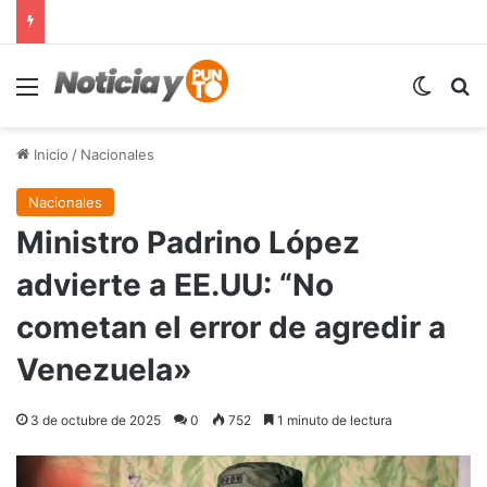
Menú
Switch
B
Inicio
/
Nacionales
Nacionales
Ministro Padrino López
advierte a EE.UU: “No
cometan el error de agredir a
Venezuela»
3 de octubre de 2025
0
752
1 minuto de lectura