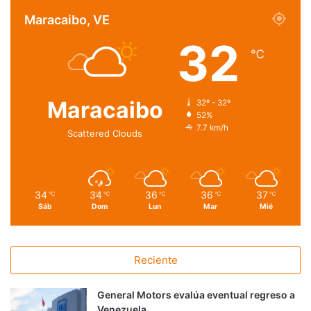
Maracaibo, VE
32
℃
Maracaibo
32º - 32º
52%
7.7 km/h
Scattered Clouds
34
34
36
36
37
℃
℃
℃
℃
℃
Sáb
Dom
Lun
Mar
Mié
Reciente
General Motors evalúa eventual regreso a
Venezuela