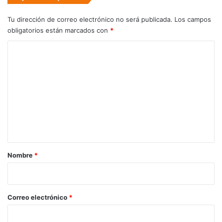
Tu dirección de correo electrónico no será publicada.
Los campos
obligatorios están marcados con
*
C
o
m
e
n
t
a
r
Nombre
*
i
o
*
Correo electrónico
*