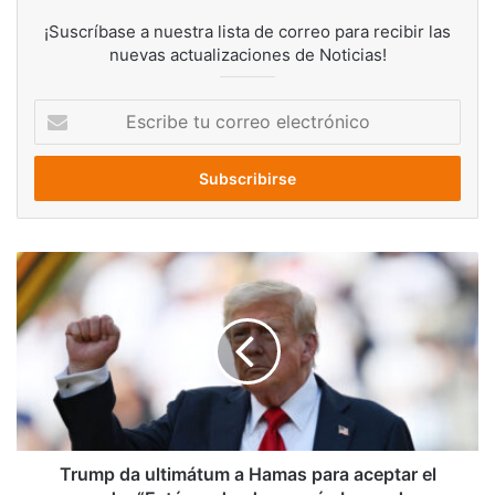
¡Suscríbase a nuestra lista de correo para recibir las
nuevas actualizaciones de Noticias!
Escribe
tu
correo
electrónico
Trump
da
ultimátum
a
Hamas
para
aceptar
el
acuerdo:
“Están
Trump da ultimátum a Hamas para aceptar el
rodeados,