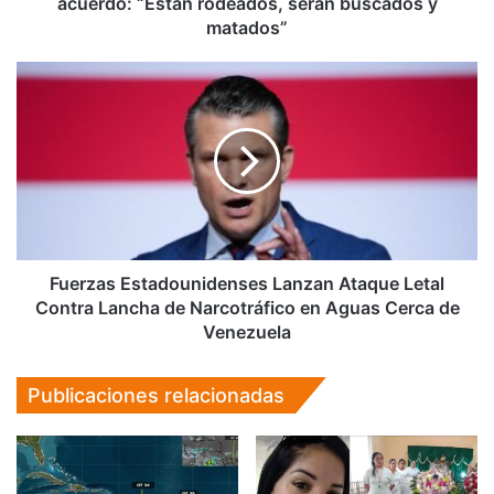
acuerdo: “Están rodeados, serán buscados y
serán
matados”
buscados
y
Fuerzas
matados”
Estadounidenses
Lanzan
Ataque
Letal
Contra
Lancha
de
Narcotráfico
en
Fuerzas Estadounidenses Lanzan Ataque Letal
Aguas
Contra Lancha de Narcotráfico en Aguas Cerca de
Cerca
Venezuela
de
Venezuela
Publicaciones relacionadas