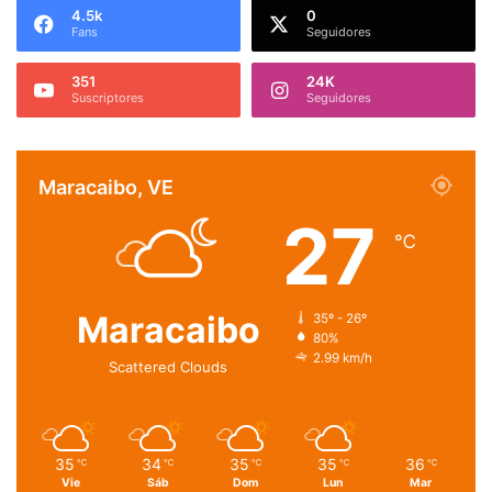
4.5k
0
Fans
Seguidores
351
24K
Suscriptores
Seguidores
Maracaibo, VE
27
℃
Maracaibo
35º - 26º
80%
2.99 km/h
Scattered Clouds
35
34
35
35
36
℃
℃
℃
℃
℃
Vie
Sáb
Dom
Lun
Mar