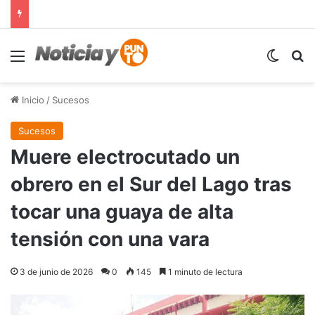
Menú
Switch
B
Inicio
/
Sucesos
Sucesos
Muere electrocutado un
obrero en el Sur del Lago tras
tocar una guaya de alta
tensión con una vara
3 de junio de 2026
0
145
1 minuto de lectura