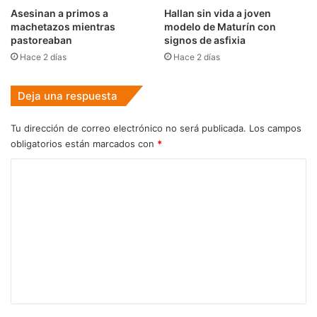
Asesinan a primos a
Hallan sin vida a joven
machetazos mientras
modelo de Maturín con
pastoreaban
signos de asfixia
Hace 2 días
Hace 2 días
Deja una respuesta
Tu dirección de correo electrónico no será publicada.
Los campos
obligatorios están marcados con
*
C
o
m
e
n
t
a