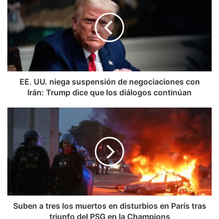
niega
suspensión
de
negociaciones
con
Irán:
Trump
dice
EE. UU. niega suspensión de negociaciones con
que
Irán: Trump dice que los diálogos continúan
los
diálogos
Suben
continúan
a
tres
los
muertos
en
disturbios
en
París
tras
Suben a tres los muertos en disturbios en París tras
triunfo
triunfo del PSG en la Champions