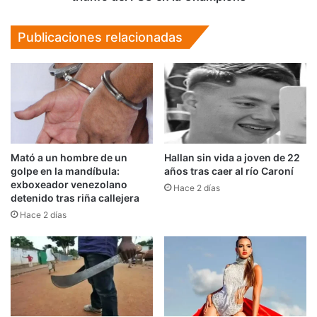
del
PSG
Publicaciones relacionadas
en
la
Champions
Mató a un hombre de un
Hallan sin vida a joven de 22
golpe en la mandíbula:
años tras caer al río Caroní
exboxeador venezolano
Hace 2 días
detenido tras riña callejera
Hace 2 días