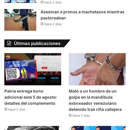
Hace 2 días
Asesinan a primos a machetazos mientras
pastoreaban
Hace 2 días
Últimas publicaciones
Patria entrega bono
Mató a un hombre de un
adicional este 5 de agosto:
golpe en la mandíbula:
detalles del complemento
exboxeador venezolano
detenido tras riña callejera
Hace 2 días
Hace 2 días