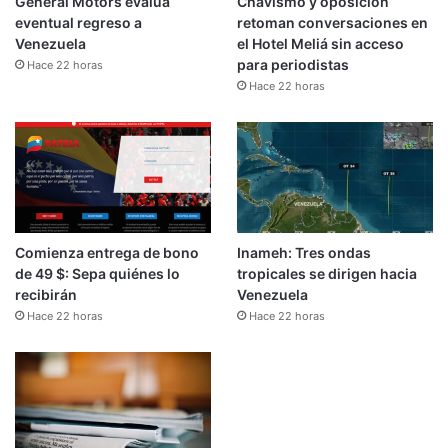
General Motors evalúa
Chavismo y oposición
eventual regreso a
retoman conversaciones en
Venezuela
el Hotel Meliá sin acceso
para periodistas
Hace 22 horas
Hace 22 horas
Comienza entrega de bono
Inameh: Tres ondas
de 49 $: Sepa quiénes lo
tropicales se dirigen hacia
recibirán
Venezuela
Hace 22 horas
Hace 22 horas