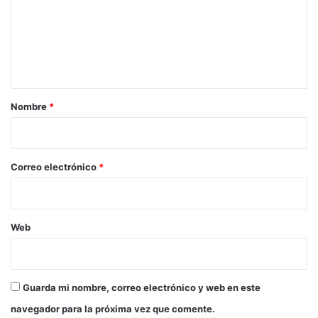
e
n
t
a
r
Nombre
*
i
o
*
Correo electrónico
*
Web
Guarda mi nombre, correo electrónico y web en este
navegador para la próxima vez que comente.