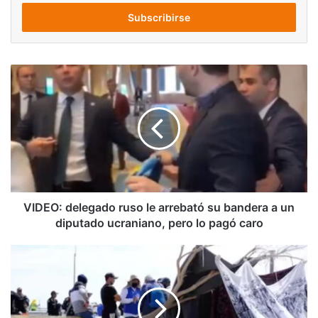
correo
electrónico
VIDEO:
delegado
ruso
le
arrebató
su
bandera
a
un
diputado
VIDEO: delegado ruso le arrebató su bandera a un
ucraniano,
diputado ucraniano, pero lo pagó caro
pero
lo
Venezuela
pagó
enviará
caro
avión
para
rescatar