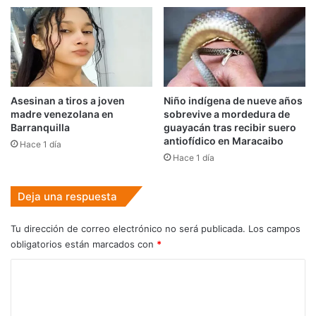
Asesinan a tiros a joven
Niño indígena de nueve años
madre venezolana en
sobrevive a mordedura de
Barranquilla
guayacán tras recibir suero
antiofídico en Maracaibo
Hace 1 día
Hace 1 día
Deja una respuesta
Tu dirección de correo electrónico no será publicada.
Los campos
obligatorios están marcados con
*
C
o
m