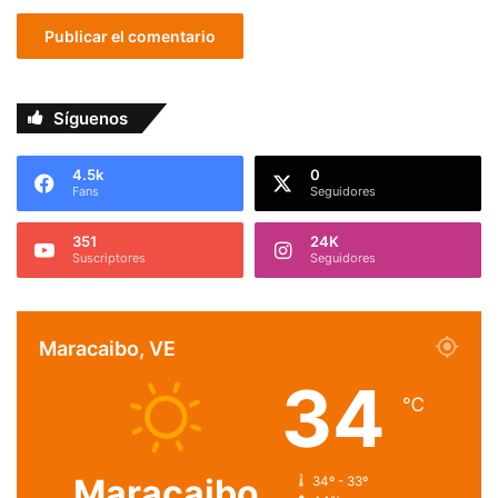
Síguenos
4.5k
0
Fans
Seguidores
351
24K
Suscriptores
Seguidores
Maracaibo, VE
34
℃
Maracaibo
34º - 33º