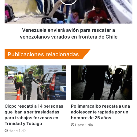
a
venezolanos
varados
en
frontera
Venezuela enviará avión para rescatar a
de
venezolanos varados en frontera de Chile
Chile
Publicaciones relacionadas
Cicpc rescató a 14 personas
Polimaracaibo rescata a una
que iban a ser trasladadas
adolescente raptada por un
para trabajos forzosos en
hombre de 25 años
Trinidad y Tobago
Hace 1 día
Hace 1 día