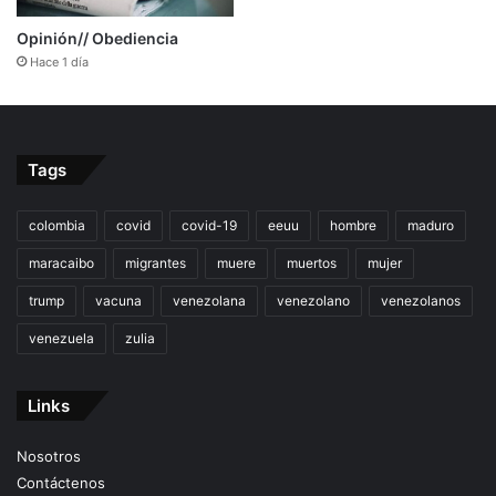
Opinión// Obediencia
Hace 1 día
Tags
colombia
covid
covid-19
eeuu
hombre
maduro
maracaibo
migrantes
muere
muertos
mujer
trump
vacuna
venezolana
venezolano
venezolanos
venezuela
zulia
Links
Nosotros
Contáctenos