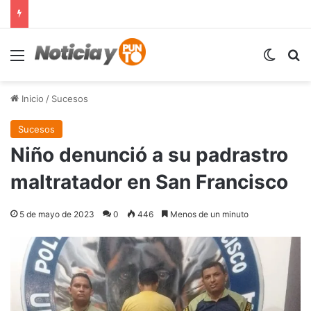
Menú
Switch
B
Inicio
/
Sucesos
Sucesos
Niño denunció a su padrastro
maltratador en San Francisco
5 de mayo de 2023
0
446
Menos de un minuto