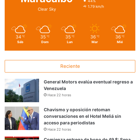
44%
1.79 km/h
Clear Sky
34
35
35
36
36
℃
℃
℃
℃
℃
Sáb
Dom
Lun
Mar
Mié
Reciente
General Motors evalúa eventual regreso a
Venezuela
Hace 22 horas
Chavismo y oposición retoman
conversaciones en el Hotel Meliá sin
acceso para periodistas
Hace 22 horas
Comienza entrega de bono de 49 $: Sepa