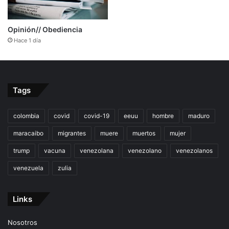
Opinión// Obediencia
Hace 1 día
Tags
colombia
covid
covid-19
eeuu
hombre
maduro
maracaibo
migrantes
muere
muertos
mujer
trump
vacuna
venezolana
venezolano
venezolanos
venezuela
zulia
Links
Nosotros