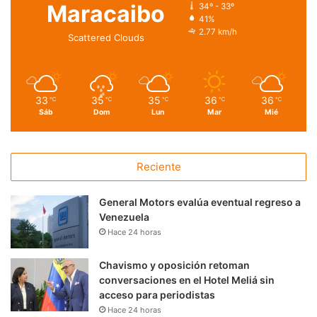
Maracaibo
34º - 33º
41%
2.77 km/h
Scattered Clouds
33
35
35
36
36
℃
℃
℃
℃
℃
Sáb
Dom
Lun
Mar
Mié
Reciente
General Motors evalúa eventual regreso a
Venezuela
Hace 24 horas
Chavismo y oposición retoman
conversaciones en el Hotel Meliá sin
acceso para periodistas
Hace 24 horas