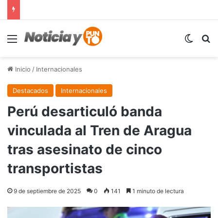
Menú
Switch
B
Inicio
/
Internacionales
Destacados
Internacionales
Perú desarticuló banda
vinculada al Tren de Aragua
tras asesinato de cinco
transportistas
9 de septiembre de 2025
0
141
1 minuto de lectura