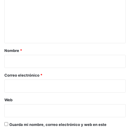
m
e
n
t
a
r
Nombre
*
i
o
*
Correo electrónico
*
Web
Guarda mi nombre, correo electrónico y web en este