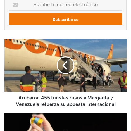
Escribe
tu
correo
electrónico
Arribaron
455
turistas
rusos
a
Margarita
y
Venezuela
refuerza
su
Arribaron 455 turistas rusos a Margarita y
apuesta
Venezuela refuerza su apuesta internacional
internacional
Un
final
inesperado: