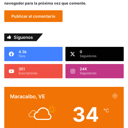
navegador para la próxima vez que comente.
Síguenos
4.5k
0
Fans
Seguidores
351
24K
Suscriptores
Seguidores
Maracaibo, VE
34
℃