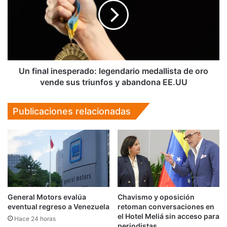
legendario
medallista
de
oro
vende
sus
triunfos
Un final inesperado: legendario medallista de oro
y
vende sus triunfos y abandona EE.UU
abandona
EE.UU
Publicaciones relacionadas
General Motors evalúa
Chavismo y oposición
eventual regreso a Venezuela
retoman conversaciones en
el Hotel Meliá sin acceso para
Hace 24 horas
periodistas