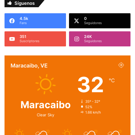
Síguenos
4.5k
0
Fans
Seguidores
351
24K
Suscriptores
Seguidores
Maracaibo, VE
32
℃
Maracaibo
35º - 32º
52%
1.66 km/h
Clear Sky