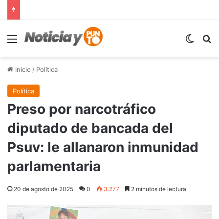
Menú
Switch
B
Inicio
/
Política
Política
Preso por narcotráfico
diputado de bancada del
Psuv: le allanaron inmunidad
parlamentaria
20 de agosto de 2025
0
3.277
2 minutos de lectura