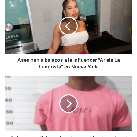
Asesinan
a
balazos
a
la
influencer
"Ariela
La
Langosta"
en
Asesinan a balazos a la influencer "Ariela La
Nueva
Langosta" en Nueva York
York
Detenido
en
Zulia
un
hombre
por
difundir
material
íntimo
de