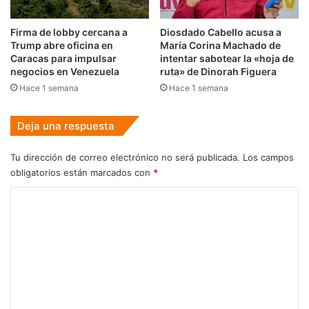
Firma de lobby cercana a
Diosdado Cabello acusa a
Trump abre oficina en
María Corina Machado de
Caracas para impulsar
intentar sabotear la «hoja de
negocios en Venezuela
ruta» de Dinorah Figuera
Hace 1 semana
Hace 1 semana
Deja una respuesta
Tu dirección de correo electrónico no será publicada.
Los campos
obligatorios están marcados con
*
C
o
m
e
n
t