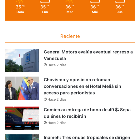
35
35
36
36
36
℃
℃
℃
℃
℃
Dom
Lun
Mar
Mié
Jue
Reciente
General Motors evalúa eventual regreso a
Venezuela
Hace 2 días
Chavismo y oposición retoman
conversaciones en el Hotel Meliá sin
acceso para periodistas
Hace 2 días
Comienza entrega de bono de 49 $: Sepa
quiénes lo recibirán
Hace 2 días
Inameh: Tres ondas tropicales se dirigen