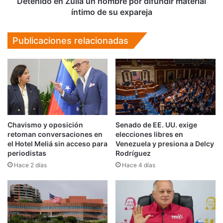
Detenido en Zulia un hombre por difundir material
su
íntimo de su expareja
expareja
Publicaciones relacionadas
Chavismo y oposición
Senado de EE. UU. exige
retoman conversaciones en
elecciones libres en
el Hotel Meliá sin acceso para
Venezuela y presiona a Delcy
periodistas
Rodríguez
Hace 2 días
Hace 4 días