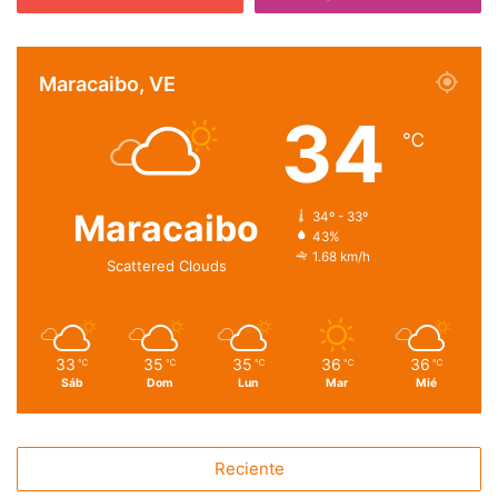
Maracaibo, VE
34
℃
Maracaibo
34º - 33º
43%
1.68 km/h
Scattered Clouds
33
35
35
36
36
℃
℃
℃
℃
℃
Sáb
Dom
Lun
Mar
Mié
Reciente