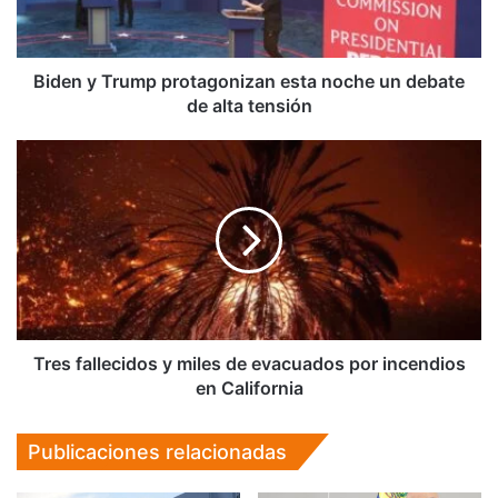
un
debate
de
alta
Biden y Trump protagonizan esta noche un debate
tensión
de alta tensión
Tres
fallecidos
y
miles
de
evacuados
por
incendios
en
California
Tres fallecidos y miles de evacuados por incendios
en California
Publicaciones relacionadas