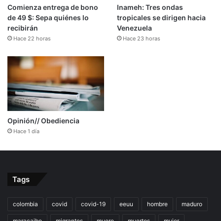
Comienza entrega de bono
Inameh: Tres ondas
de 49 $: Sepa quiénes lo
tropicales se dirigen hacia
recibirán
Venezuela
Hace 22 horas
Hace 23 horas
Opinión// Obediencia
Hace 1 día
Tags
colombia
covid
covid-19
eeuu
hombre
maduro
maracaibo
migrantes
muere
muertos
mujer