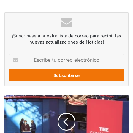
¡Suscríbase a nuestra lista de correo para recibir las
nuevas actualizaciones de Noticias!
Escribe
tu
correo
electrónico
Biden
y
Trump
protagonizan
esta
noche