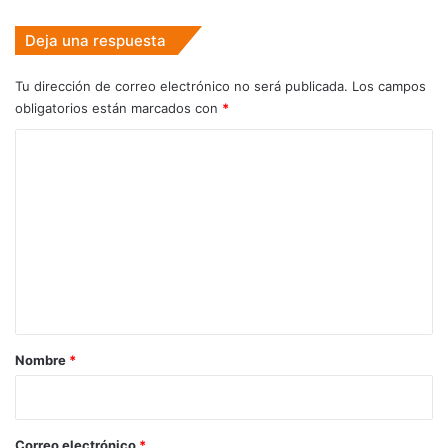
Deja una respuesta
Tu dirección de correo electrónico no será publicada.
Los campos
obligatorios están marcados con
*
C
o
m
e
n
t
a
r
Nombre
*
i
o
*
Correo electrónico
*