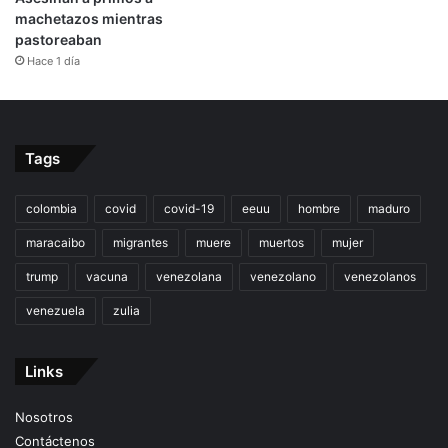
machetazos mientras
pastoreaban
Hace 1 día
Tags
colombia
covid
covid-19
eeuu
hombre
maduro
maracaibo
migrantes
muere
muertos
mujer
trump
vacuna
venezolana
venezolano
venezolanos
venezuela
zulia
Links
Nosotros
Contáctenos