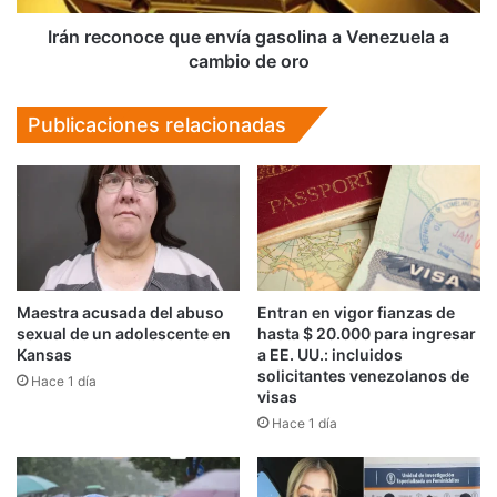
cambio
de
Irán reconoce que envía gasolina a Venezuela a
oro
cambio de oro
Publicaciones relacionadas
Maestra acusada del abuso
Entran en vigor fianzas de
sexual de un adolescente en
hasta $ 20.000 para ingresar
Kansas
a EE. UU.: incluidos
solicitantes venezolanos de
Hace 1 día
visas
Hace 1 día