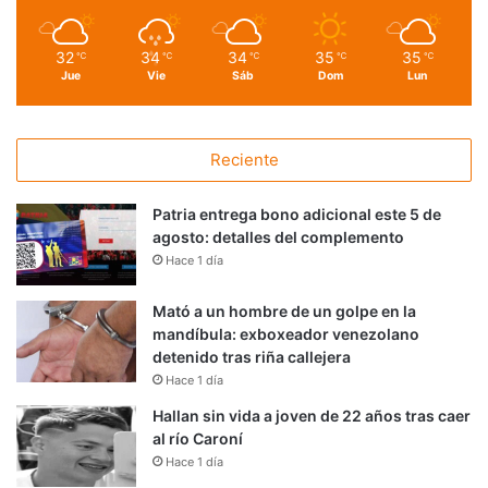
32
34
34
35
35
℃
℃
℃
℃
℃
Jue
Vie
Sáb
Dom
Lun
Reciente
Patria entrega bono adicional este 5 de
agosto: detalles del complemento
Hace 1 día
Mató a un hombre de un golpe en la
mandíbula: exboxeador venezolano
detenido tras riña callejera
Hace 1 día
Hallan sin vida a joven de 22 años tras caer
al río Caroní
Hace 1 día