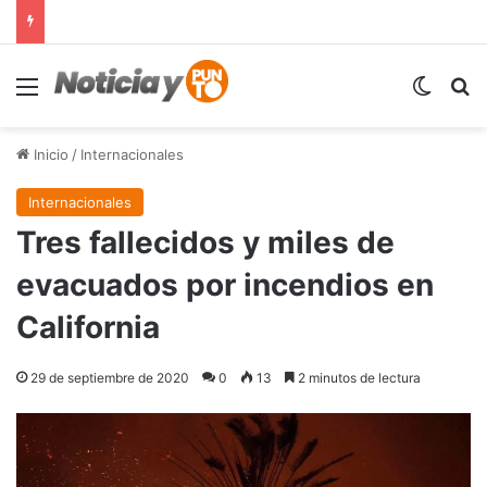
Menú
Switch
B
Inicio
/
Internacionales
Internacionales
Tres fallecidos y miles de
evacuados por incendios en
California
29 de septiembre de 2020
0
13
2 minutos de lectura