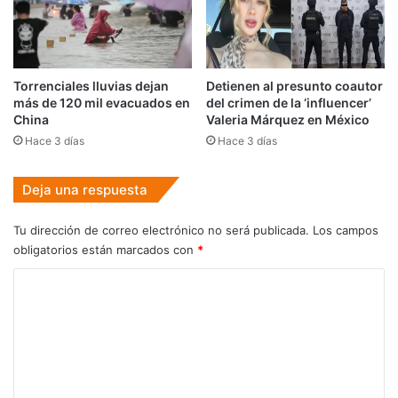
Torrenciales lluvias dejan
Detienen al presunto coautor
más de 120 mil evacuados en
del crimen de la ‘influencer’
China
Valeria Márquez en México
Hace 3 días
Hace 3 días
Deja una respuesta
Tu dirección de correo electrónico no será publicada.
Los campos
obligatorios están marcados con
*
C
o
m
e
n