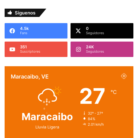
Síguenos
4.5k
0
Fans
Seguidores
351
24K
Suscriptores
Seguidores
Maracaibo, VE
27
℃
Maracaibo
32º - 27º
84%
2.01 km/h
Lluvia Ligera