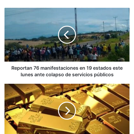
Reportan
76
manifestaciones
en
19
estados
este
lunes
ante
colapso
Reportan 76 manifestaciones en 19 estados este
de
lunes ante colapso de servicios públicos
servicios
públicos
Irán
reconoce
que
envía
gasolina
a
Venezuela
a