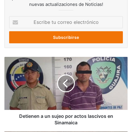
nuevas actualizaciones de Noticias!
Escribe
tu
correo
electrónico
Detienen
a
un
sujeo
por
actos
lascivos
en
Sinamaica
Detienen a un sujeo por actos lascivos en
Sinamaica