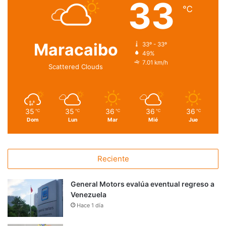
33
℃
Maracaibo
33º - 33º
49%
7.01 km/h
Scattered Clouds
35
35
36
36
36
℃
℃
℃
℃
℃
Dom
Lun
Mar
Mié
Jue
Reciente
General Motors evalúa eventual regreso a
Venezuela
Hace 1 día