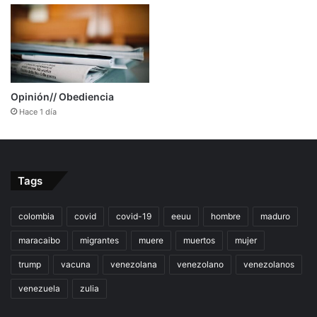
Opinión// Obediencia
Hace 1 día
Tags
colombia
covid
covid-19
eeuu
hombre
maduro
maracaibo
migrantes
muere
muertos
mujer
trump
vacuna
venezolana
venezolano
venezolanos
venezuela
zulia