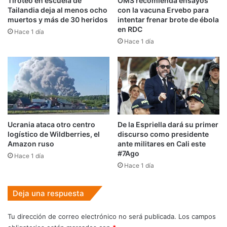
Tiroteo en escuela de
OMS recomienda ensayos
Tailandia deja al menos ocho
con la vacuna Ervebo para
muertos y más de 30 heridos
intentar frenar brote de ébola
en RDC
Hace 1 día
Hace 1 día
Ucrania ataca otro centro
De la Espriella dará su primer
logístico de Wildberries, el
discurso como presidente
Amazon ruso
ante militares en Cali este
#7Ago
Hace 1 día
Hace 1 día
Deja una respuesta
Tu dirección de correo electrónico no será publicada.
Los campos