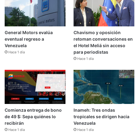
General Motors evalúa
Chavismo y oposición
eventual regreso a
retoman conversaciones en
Venezuela
el Hotel Meliá sin acceso
para periodistas
Hace 1 día
Hace 1 día
Comienza entrega de bono
Inameh: Tres ondas
de 49 $: Sepa quiénes lo
tropicales se dirigen hacia
recibirán
Venezuela
Hace 1 día
Hace 1 día