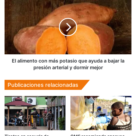
El
alimento
con
más
potasio
que
ayuda
a
bajar
la
El alimento con más potasio que ayuda a bajar la
presión
presión arterial y dormir mejor
arterial
y
Publicaciones relacionadas
dormir
mejor