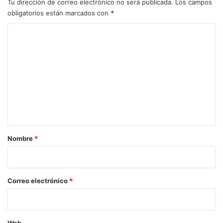
Tu dirección de correo electrónico no será publicada.
Los campos
obligatorios están marcados con
*
C
o
m
e
n
t
a
r
Nombre
*
i
o
*
Correo electrónico
*
Web