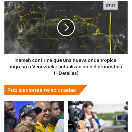
Inameh
confirma
que
una
nueva
onda
tropical
ingresó
a
Venezuela:
Inameh confirma que una nueva onda tropical
actualización
ingresó a Venezuela: actualización del pronóstico
del
(+Detalles)
pronóstico
(+Detalles)
Publicaciones relacionadas