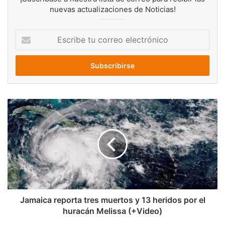
nuevas actualizaciones de Noticias!
Escribe
tu
correo
electrónico
Jamaica
reporta
tres
muertos
y
13
heridos
por
el
huracán
Jamaica reporta tres muertos y 13 heridos por el
Melissa
huracán Melissa (+Video)
(+Video)