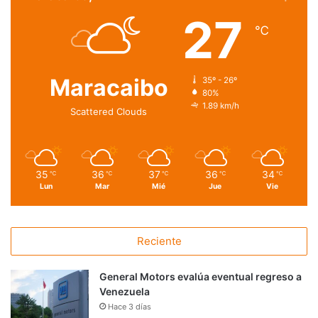
27
℃
Maracaibo
35º - 26º
80%
1.89 km/h
Scattered Clouds
35
36
37
36
34
℃
℃
℃
℃
℃
Lun
Mar
Mié
Jue
Vie
Reciente
General Motors evalúa eventual regreso a
Venezuela
Hace 3 días