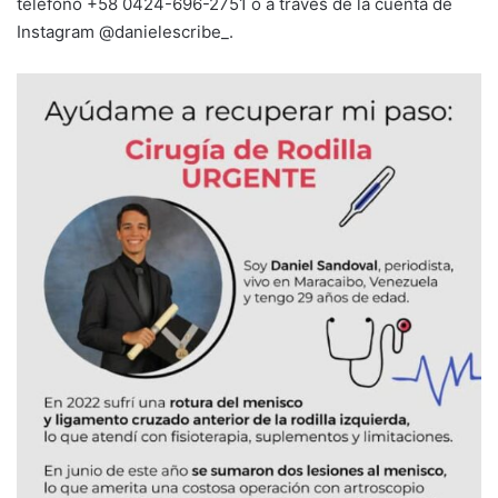
teléfono +58 0424-696-2751 o a través de la cuenta de
Instagram @danielescribe_.