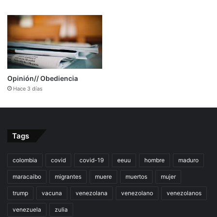
Opinión// Obediencia
Hace 3 días
Tags
colombia
covid
covid-19
eeuu
hombre
maduro
maracaibo
migrantes
muere
muertos
mujer
trump
vacuna
venezolana
venezolano
venezolanos
venezuela
zulia