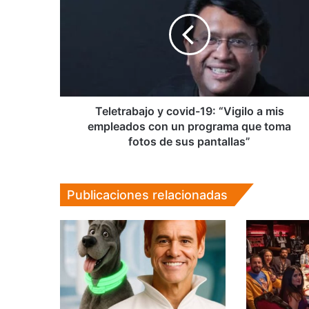
covid-
19:
“Vigilo
a
mis
empleados
con
un
Teletrabajo y covid-19: “Vigilo a mis
programa
empleados con un programa que toma
que
fotos de sus pantallas”
toma
fotos
de
Publicaciones relacionadas
sus
pantallas”