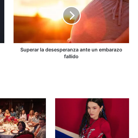
desesperanza
ante
un
embarazo
fallido
Superar la desesperanza ante un embarazo
fallido