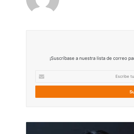
¡Suscríbase a nuestra lista de correo pa
Escribe
tu
correo
electrónico
Teletrabajo
y