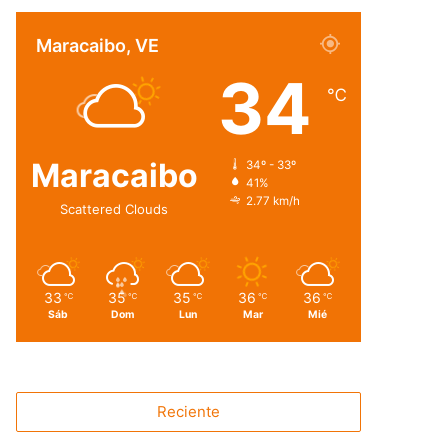
Maracaibo, VE
34
℃
Maracaibo
34º - 33º
41%
2.77 km/h
Scattered Clouds
33
35
35
36
36
℃
℃
℃
℃
℃
Sáb
Dom
Lun
Mar
Mié
Reciente