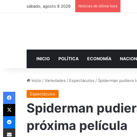
sábado, agosto 8 2026
Noticias de última hora
INICIO
POLÍTICA
ECONOMÍA
NACION
Inicio
/
Variedades
/
Espectáculos
/
Spiderman pudiera te
Facebook
Espectáculos
Spiderman pudiera
X
Messenger
próxima película
Compartir por correo electrónico