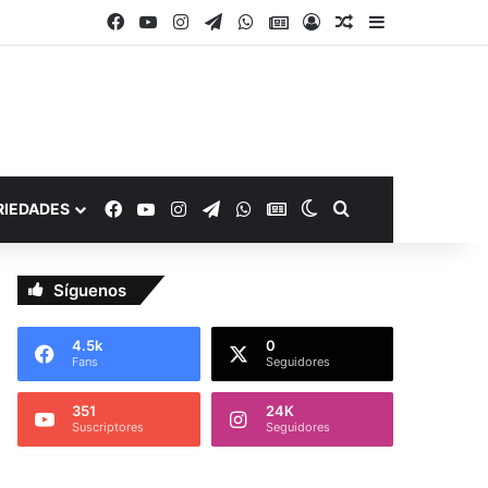
Facebook
YouTube
Instagram
Telegram
WhatsApp
Google Noticias
Acceso
Publicación al a
Barra lateral
Facebook
YouTube
Instagram
Telegram
WhatsApp
Google Noticias
Switch skin
Buscar por
RIEDADES
Síguenos
4.5k
0
Fans
Seguidores
351
24K
Suscriptores
Seguidores