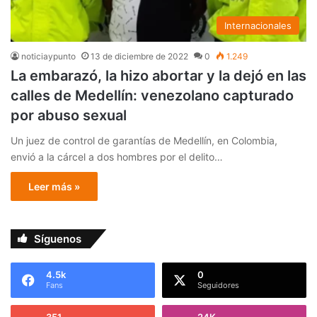
Internacionales
noticiaypunto
13 de diciembre de 2022
0
1.249
La embarazó, la hizo abortar y la dejó en las
calles de Medellín: venezolano capturado
por abuso sexual
Un juez de control de garantías de Medellín, en Colombia,
envió a la cárcel a dos hombres por el delito…
Leer más »
Síguenos
4.5k
0
Fans
Seguidores