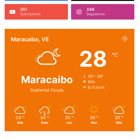
351
24K
Suscriptores
Seguidores
Maracaibo, VE
28
℃
Maracaibo
28º - 28º
66%
8.75 km/h
Scattered Clouds
34
34
35
36
36
℃
℃
℃
℃
℃
Sáb
Dom
Lun
Mar
Mié