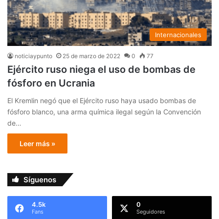
Internacionales
noticiaypunto
25 de marzo de 2022
0
77
Ejército ruso niega el uso de bombas de
fósforo en Ucrania
El Kremlin negó que el Ejército ruso haya usado bombas de
fósforo blanco, una arma química ilegal según la Convención
de…
Leer más »
Síguenos
4.5k
0
Fans
Seguidores