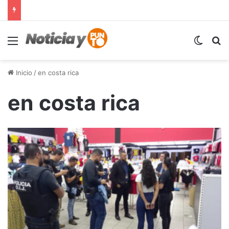
Menú
Switch
B
Inicio
/
en costa rica
en costa rica