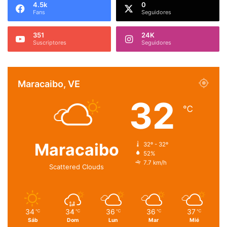
4.5k
0
Fans
Seguidores
351
24K
Suscriptores
Seguidores
Maracaibo, VE
32
℃
Maracaibo
32º - 32º
52%
7.7 km/h
Scattered Clouds
34
34
36
36
37
℃
℃
℃
℃
℃
Sáb
Dom
Lun
Mar
Mié