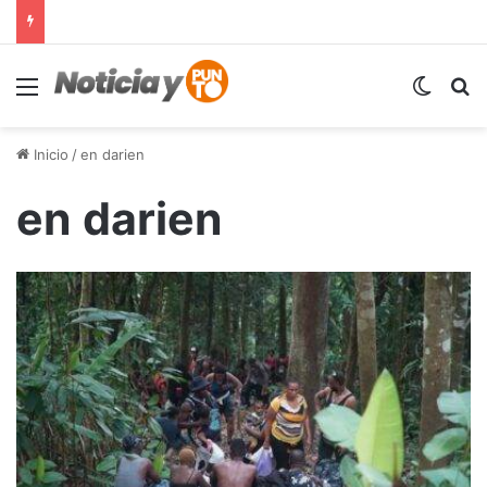
Menú
Switch
B
Inicio
/
en darien
en darien