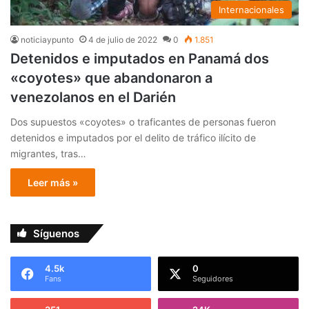
Internacionales
noticiaypunto
4 de julio de 2022
0
1.851
Detenidos e imputados en Panamá dos
«coyotes» que abandonaron a
venezolanos en el Darién
Dos supuestos «coyotes» o traficantes de personas fueron
detenidos e imputados por el delito de tráfico ilícito de
migrantes, tras…
Leer más »
Síguenos
4.5k
0
Fans
Seguidores