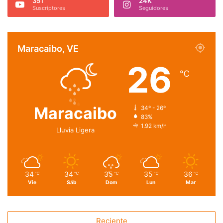
351
24K
Suscriptores
Seguidores
Maracaibo, VE
26
℃
Maracaibo
34º - 26º
83%
1.92 km/h
Lluvia Ligera
34
34
35
35
36
℃
℃
℃
℃
℃
Vie
Sáb
Dom
Lun
Mar
Reciente