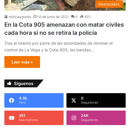
Destacados
noticiaypunto
14 de junio de 2021
0
401
En la Cota 905 amenazan con matar civiles
cada hora si no se retira la policía
Tras el intento por parte de las autoridades de retomar el
control de La Vega y la Cota-905, las bandas…
Leer más »
Síguenos
4.5k
0
Fans
Seguidores
351
24K
Suscriptores
Seguidores