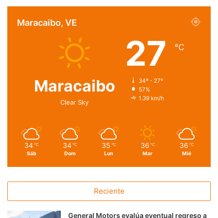
Maracaibo, VE
27
℃
Maracaibo
34º - 27º
57%
1.39 km/h
Clear Sky
34
34
35
36
36
℃
℃
℃
℃
℃
Sáb
Dom
Lun
Mar
Mié
Reciente
General Motors evalúa eventual regreso a