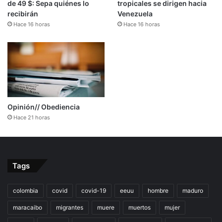
de 49 $: Sepa quiénes lo
tropicales se dirigen hacia
recibirán
Venezuela
Hace 16 horas
Hace 16 horas
Opinión// Obediencia
Hace 21 horas
Tags
colombia
covid
covid-19
eeuu
hombre
maduro
maracaibo
migrantes
muere
muertos
mujer