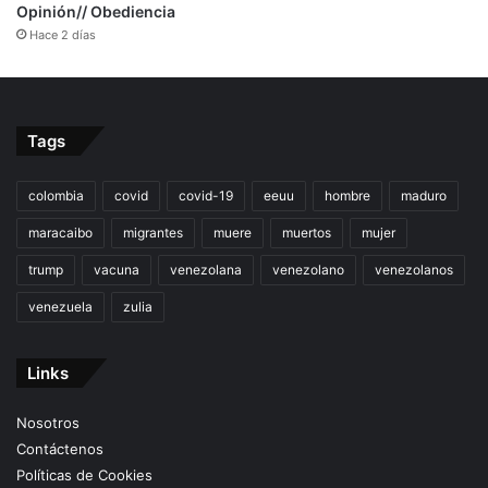
Opinión// Obediencia
Hace 2 días
Tags
colombia
covid
covid-19
eeuu
hombre
maduro
maracaibo
migrantes
muere
muertos
mujer
trump
vacuna
venezolana
venezolano
venezolanos
venezuela
zulia
Links
Nosotros
Contáctenos
Políticas de Cookies