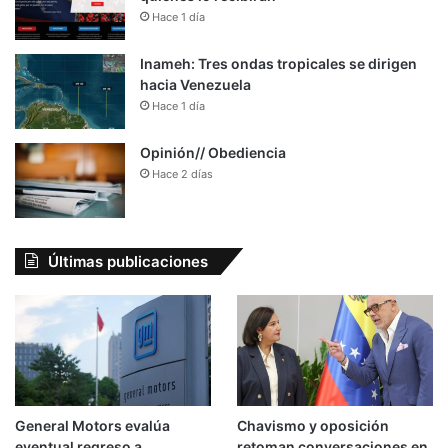
Hace 1 día
Inameh: Tres ondas tropicales se dirigen
hacia Venezuela
Hace 1 día
Opinión// Obediencia
Hace 2 días
Últimas publicaciones
General Motors evalúa
Chavismo y oposición
eventual regreso a
retoman conversaciones en