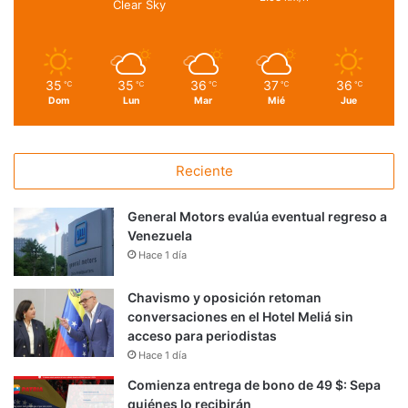
Clear Sky
35
35
36
37
36
℃
℃
℃
℃
℃
Dom
Lun
Mar
Mié
Jue
Reciente
General Motors evalúa eventual regreso a
Venezuela
Hace 1 día
Chavismo y oposición retoman
conversaciones en el Hotel Meliá sin
acceso para periodistas
Hace 1 día
Comienza entrega de bono de 49 $: Sepa
quiénes lo recibirán