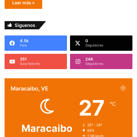
Leer más »
Síguenos
4.5k
0
Fans
Seguidores
351
24K
Suscriptores
Seguidores
Maracaibo, VE
27
℃
Maracaibo
35º - 26º
69%
2.98 km/h