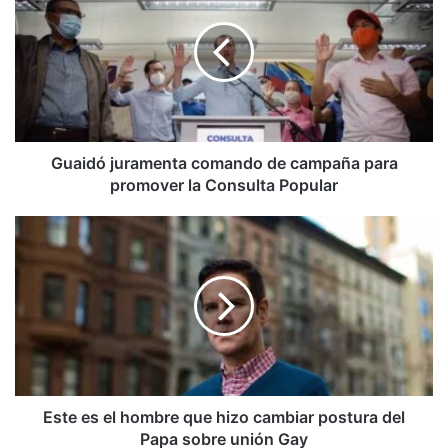
comando
de
campaña
para
promover
la
Consulta
Popular
Guaidó juramenta comando de campaña para
promover la Consulta Popular
Este
es
el
hombre
que
hizo
cambiar
postura
del
Papa
Este es el hombre que hizo cambiar postura del
sobre
Papa sobre unión Gay