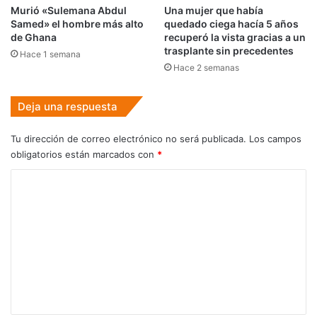
Murió «Sulemana Abdul
Una mujer que había
Samed» el hombre más alto
quedado ciega hacía 5 años
de Ghana
recuperó la vista gracias a un
trasplante sin precedentes
Hace 1 semana
Hace 2 semanas
Deja una respuesta
Tu dirección de correo electrónico no será publicada.
Los campos
obligatorios están marcados con
*
C
o
m
e
n
t
a