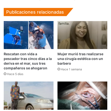
unión
Gay
Publicaciones relacionadas
Rescatan con vida a
Mujer murió tras realizarse
pescador tras cinco días a la
una cirugía estética con un
deriva en el mar, sus tres
barbero
compañeros se ahogaron
Hace 1 semana
Hace 5 días