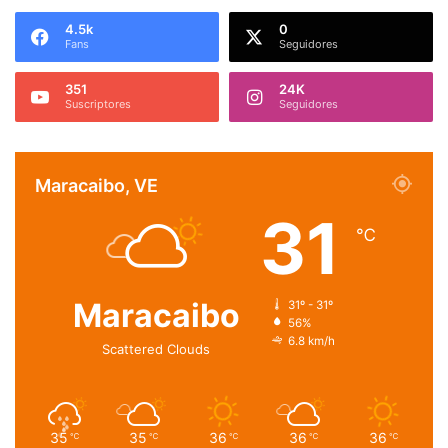
4.5k
0
Fans
Seguidores
351
24K
Suscriptores
Seguidores
Maracaibo, VE
31
℃
Maracaibo
31º - 31º
56%
6.8 km/h
Scattered Clouds
35
35
36
36
36
℃
℃
℃
℃
℃