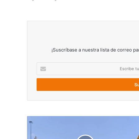
¡Suscríbase a nuestra lista de correo pa
Escribe
tu
correo
electrónico
Un
total
de
313