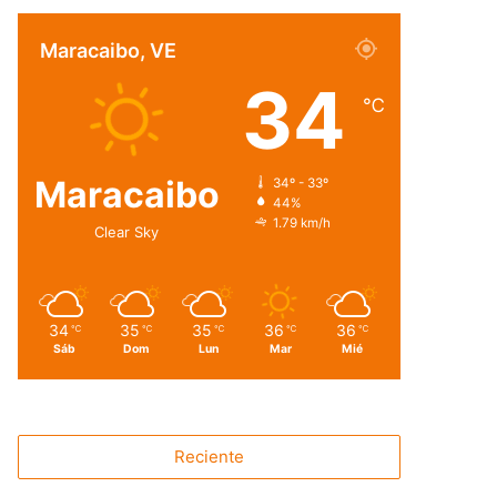
Maracaibo, VE
34
℃
Maracaibo
34º - 33º
44%
1.79 km/h
Clear Sky
34
35
35
36
36
℃
℃
℃
℃
℃
Sáb
Dom
Lun
Mar
Mié
Reciente