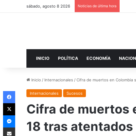
sábado, agosto 8 2026
Noticias de última hora
INICIO
POLÍTICA
ECONOMÍA
NACION
Inicio
/
Internacionales
/
Cifra de muertos en Colombia s
Facebook
Internacionales
Sucesos
X
Cifra de muertos
Messenger
18 tras atentados 
Compartir por correo electrónico