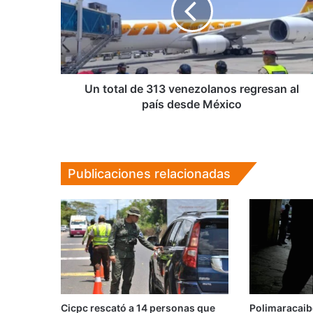
venezolanos
regresan
al
país
desde
México
Un total de 313 venezolanos regresan al
país desde México
Publicaciones relacionadas
Cicpc rescató a 14 personas que
Polimaracaib