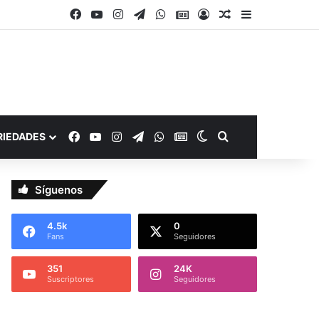
Facebook
YouTube
Instagram
Telegram
WhatsApp
Google Noticias
Acceso
Publicación al a
Barra lateral
Facebook
YouTube
Instagram
Telegram
WhatsApp
Google Noticias
Switch skin
Buscar por
RIEDADES
Síguenos
4.5k
0
Fans
Seguidores
351
24K
Suscriptores
Seguidores