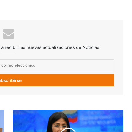
ra recibir las nuevas actualizaciones de Noticias!
Delcy
Rodríguez
acusa
a