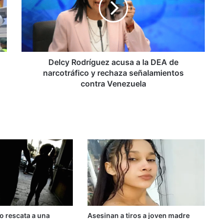
la
DEA
de
narcotráfico
y
rechaza
Delcy Rodríguez acusa a la DEA de
señalamientos
narcotráfico y rechaza señalamientos
contra
contra Venezuela
Venezuela
o rescata a una
Asesinan a tiros a joven madre