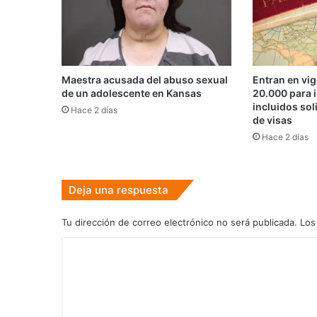
Maestra acusada del abuso sexual
Entran en vig
de un adolescente en Kansas
20.000 para i
incluidos sol
Hace 2 días
de visas
Hace 2 días
Deja una respuesta
Tu dirección de correo electrónico no será publicada.
Los
C
o
m
e