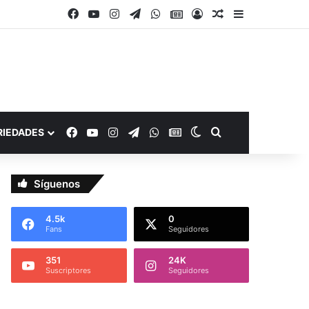
Facebook
YouTube
Instagram
Telegram
WhatsApp
Google Noticias
Acceso
Publicación al a
Barra lateral
Facebook
YouTube
Instagram
Telegram
WhatsApp
Google Noticias
Switch skin
Buscar por
RIEDADES
Síguenos
4.5k
0
Fans
Seguidores
351
24K
Suscriptores
Seguidores