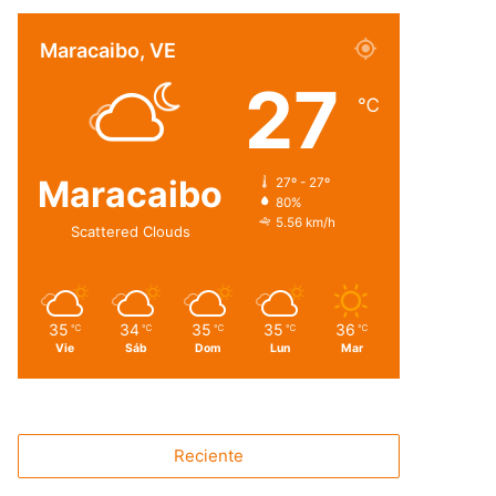
Maracaibo, VE
27
℃
Maracaibo
27º - 27º
80%
5.56 km/h
Scattered Clouds
35
34
35
35
36
℃
℃
℃
℃
℃
Vie
Sáb
Dom
Lun
Mar
Reciente