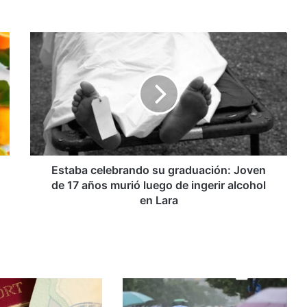
Estaba
celebrando
su
graduación:
Joven
de
17
años
murió
luego
Estaba celebrando su graduación: Joven
de
de 17 años murió luego de ingerir alcohol
ingerir
en Lara
alcohol
en
Lara