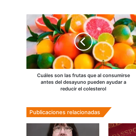
Cuáles
son
las
frutas
que
al
consumirse
antes
del
desayuno
Cuáles son las frutas que al consumirse
pueden
antes del desayuno pueden ayudar a
ayudar
reducir el colesterol
a
reducir
el
Publicaciones relacionadas
colesterol