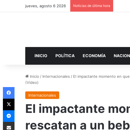
jueves, agosto 6 2026
Noticias de última hora
INICIO
POLÍTICA
ECONOMÍA
NACION
Inicio
/
Internacionales
/
El impactante momento en que 
(Video)
Facebook
Internacionales
X
El impactante mo
Messenger
rescatan a un be
Compartir por correo electrónico