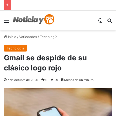
Menú
Switch
B
Inicio
/
Variedades
/
Tecnología
Tecnología
Gmail se despide de su
clásico logo rojo
7 de octubre de 2020
0
29
Menos de un minuto