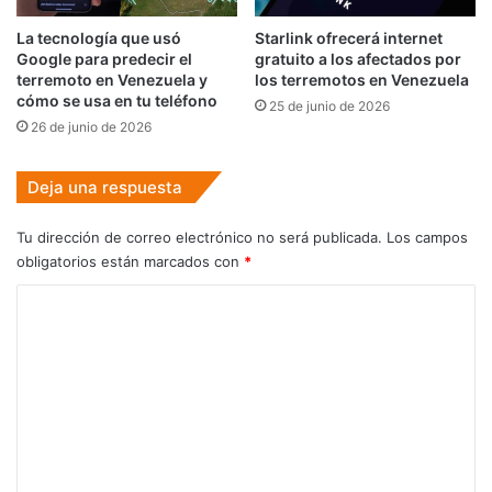
La tecnología que usó
Starlink ofrecerá internet
Google para predecir el
gratuito a los afectados por
terremoto en Venezuela y
los terremotos en Venezuela
cómo se usa en tu teléfono
25 de junio de 2026
26 de junio de 2026
Deja una respuesta
Tu dirección de correo electrónico no será publicada.
Los campos
obligatorios están marcados con
*
C
o
m
e
n
t