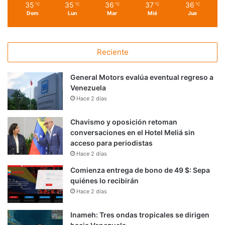
35
35
36
37
36
℃
℃
℃
℃
℃
Dom
Lun
Mar
Mié
Jue
Reciente
General Motors evalúa eventual regreso a
Venezuela
Hace 2 días
Chavismo y oposición retoman
conversaciones en el Hotel Meliá sin
acceso para periodistas
Hace 2 días
Comienza entrega de bono de 49 $: Sepa
quiénes lo recibirán
Hace 2 días
Inameh: Tres ondas tropicales se dirigen