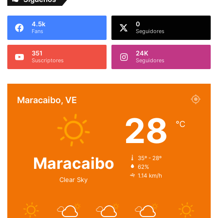
4.5k
0
Fans
Seguidores
351
24K
Suscriptores
Seguidores
Maracaibo, VE
28
℃
Maracaibo
35º - 28º
62%
1.14 km/h
Clear Sky