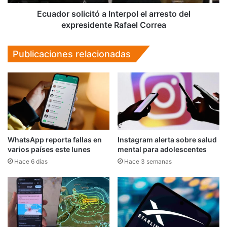
Rafael
Correa
Ecuador solicitó a Interpol el arresto del
expresidente Rafael Correa
Publicaciones relacionadas
WhatsApp reporta fallas en
Instagram alerta sobre salud
varios países este lunes
mental para adolescentes
Hace 6 días
Hace 3 semanas