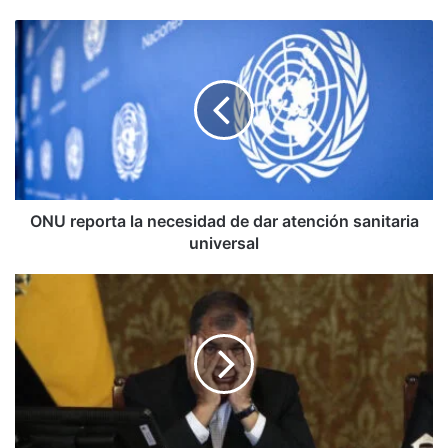
ONU
reporta
la
necesidad
de
dar
atención
sanitaria
universal
ONU reporta la necesidad de dar atención sanitaria
universal
Ecuador
solicitó
a
Interpol
el
arresto
del
expresidente