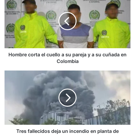
corta
el
cuello
a
su
pareja
y
a
su
Hombre corta el cuello a su pareja y a su cuñada en
cuñada
Colombia
en
Colombia
Tres
fallecidos
deja
un
incendio
en
planta
de
Huawei
Tres fallecidos deja un incendio en planta de