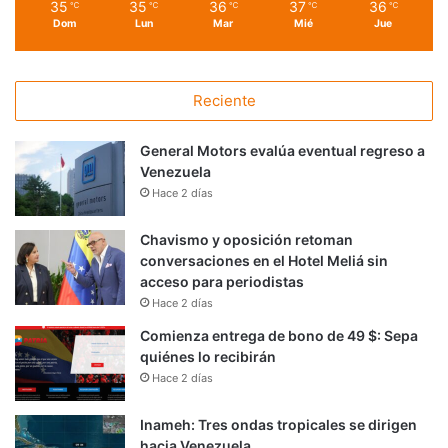
35
35
36
37
36
℃
℃
℃
℃
℃
Dom
Lun
Mar
Mié
Jue
Reciente
General Motors evalúa eventual regreso a
Venezuela
Hace 2 días
Chavismo y oposición retoman
conversaciones en el Hotel Meliá sin
acceso para periodistas
Hace 2 días
Comienza entrega de bono de 49 $: Sepa
quiénes lo recibirán
Hace 2 días
Inameh: Tres ondas tropicales se dirigen
hacia Venezuela