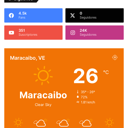
4.5k
0
Fans
Seguidores
351
24K
Suscriptores
Seguidores
Maracaibo, VE
26
℃
Maracaibo
35º - 26º
72%
1.81 km/h
Clear Sky