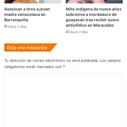
Asesinan a tiros a joven
Niño indígena de nueve años
madre venezolana en
sobrevive a mordedura de
Barranquilla
guayacán tras recibir suero
antiofídico en Maracaibo
Hace 2 días
Hace 2 días
Deja una respuesta
Tu dirección de correo electrónico no será publicada.
Los campos
obligatorios están marcados con
*
C
o
m
e
n
t