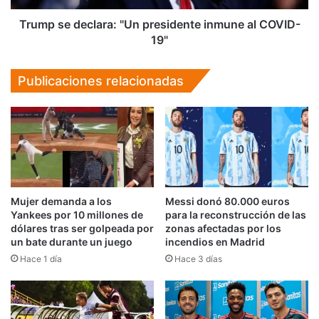
19"
Trump se declara: "Un presidente inmune al COVID-
19"
Publicaciones relacionadas
Mujer demanda a los
Messi donó 80.000 euros
Yankees por 10 millones de
para la reconstrucción de las
dólares tras ser golpeada por
zonas afectadas por los
un bate durante un juego
incendios en Madrid
Hace 1 día
Hace 3 días