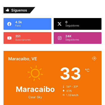
Síguenos
4.5k
0
Fans
Seguidores
351
24K
Suscriptores
Seguidores
Maracaibo, VE
33
℃
Maracaibo
34º - 33º
43%
1.33 km/h
Clear Sky