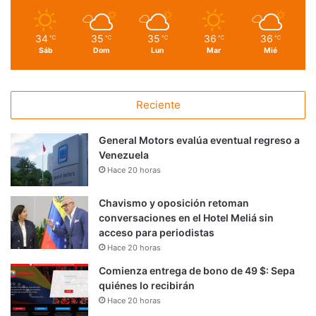
34
35
35
36
36
℃
℃
℃
℃
℃
Sáb
Dom
Lun
Mar
Mié
Reciente
General Motors evalúa eventual regreso a
Venezuela
Hace 20 horas
Chavismo y oposición retoman
conversaciones en el Hotel Meliá sin
acceso para periodistas
Hace 20 horas
Comienza entrega de bono de 49 $: Sepa
quiénes lo recibirán
Hace 20 horas