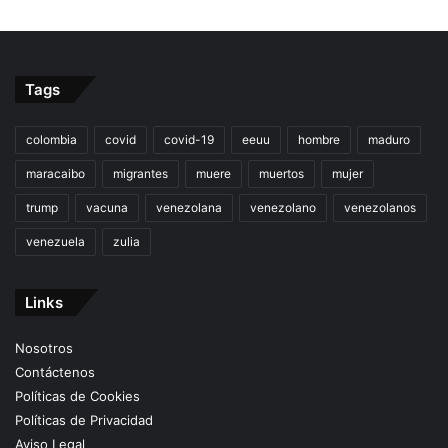
Tags
colombia
covid
covid-19
eeuu
hombre
maduro
maracaibo
migrantes
muere
muertos
mujer
trump
vacuna
venezolana
venezolano
venezolanos
venezuela
zulia
Links
Nosotros
Contáctenos
Políticas de Cookies
Políticas de Privacidad
Aviso Legal