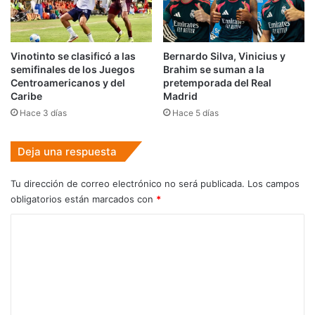
Vinotinto se clasificó a las
Bernardo Silva, Vinicius y
semifinales de los Juegos
Brahim se suman a la
Centroamericanos y del
pretemporada del Real
Caribe
Madrid
Hace 3 días
Hace 5 días
Deja una respuesta
Tu dirección de correo electrónico no será publicada.
Los campos
obligatorios están marcados con
*
C
o
m
e
n