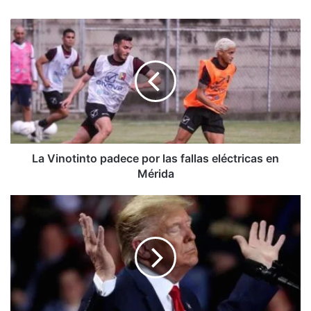
La
Vinotinto
padece
por
las
fallas
eléctricas
en
Mérida
La Vinotinto padece por las fallas eléctricas en
Mérida
Trump
se
declara:
"Un
presidente
inmune
al
COVID-