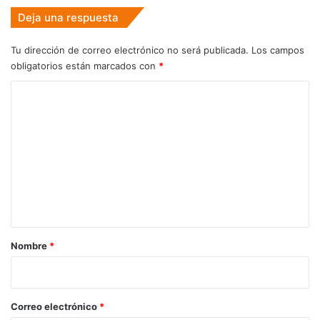
Deja una respuesta
Tu dirección de correo electrónico no será publicada.
Los campos
obligatorios están marcados con
*
C
o
m
e
n
t
a
r
Nombre
*
i
o
*
Correo electrónico
*