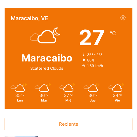
Maracaibo, VE
27
℃
Maracaibo
35º - 26º
80%
1.89 km/h
Scattered Clouds
35
36
37
36
34
℃
℃
℃
℃
℃
Lun
Mar
Mié
Jue
Vie
Reciente