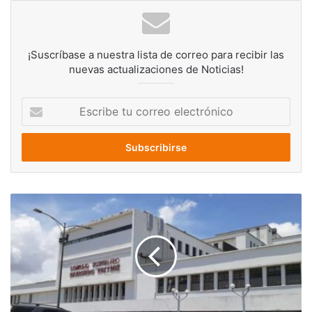
¡Suscríbase a nuestra lista de correo para recibir las
nuevas actualizaciones de Noticias!
Escribe
tu
correo
electrónico
Mujer
tuvo
que
parir
en
las
escaleras
del