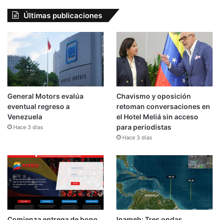
Últimas publicaciones
General Motors evalúa
Chavismo y oposición
eventual regreso a
retoman conversaciones en
Venezuela
el Hotel Meliá sin acceso
para periodistas
Hace 3 días
Hace 3 días
Comienza entrega de bono
Inameh: Tres ondas