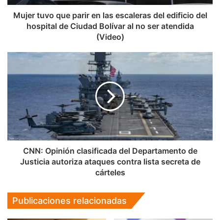
edificio
del
Mujer tuvo que parir en las escaleras del edificio del
hospital
hospital de Ciudad Bolívar al no ser atendida
de
(Video)
Ciudad
Bolívar
CNN:
al
Opinión
no
clasificada
ser
del
atendida
Departamento
(Video)
de
Justicia
autoriza
ataques
contra
CNN: Opinión clasificada del Departamento de
lista
Justicia autoriza ataques contra lista secreta de
secreta
cárteles
de
cárteles
Publicaciones relacionadas