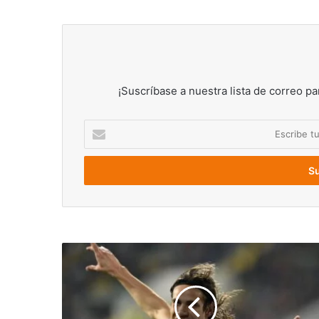
¡Suscríbase a nuestra lista de correo pa
Escribe
tu
correo
electrónico
Cavani
entrena
por
primera
vez