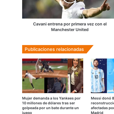
con
el
Manchester
United
Cavani entrena por primera vez con el
Manchester United
Publicaciones relacionadas
Mujer demanda a los Yankees por
Messi donó 8
10 millones de dólares tras ser
reconstrucci
golpeada por un bate durante un
afectadas por
juego
Madrid