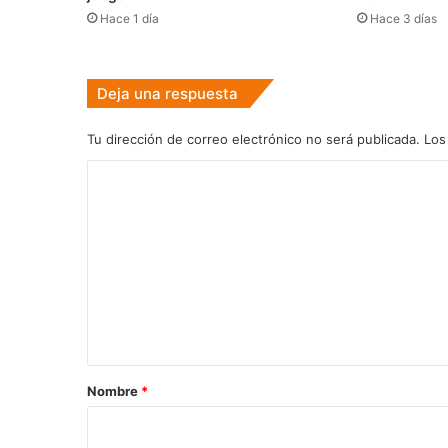
Hace 1 día
Hace 3 días
Deja una respuesta
Tu dirección de correo electrónico no será publicada.
Los
C
o
m
e
n
t
a
r
Nombre
*
i
o