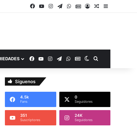
Facebook
YouTube
Instagram
Telegram
WhatsApp
Google Noticias
Acceso
Publicación al a
Barra lateral
Facebook
YouTube
Instagram
Telegram
WhatsApp
Google Noticias
Switch skin
Buscar por
RIEDADES
Síguenos
4.5k
0
Fans
Seguidores
351
24K
Suscriptores
Seguidores