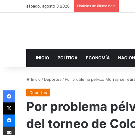
sábado, agosto 8 2026
Noticias de última hora
INICIO
POLÍTICA
ECONOMÍA
NACION
Inicio
/
Deportes
/
Por problema pélvico Murray se retir
Facebook
Deportes
Por problema pélv
X
Messenger
del torneo de Col
Compartir por correo electrónico