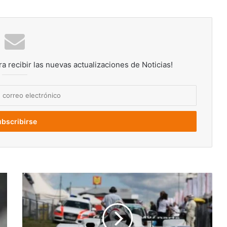
ra recibir las nuevas actualizaciones de Noticias!
El
venezolano
Johnny
Cecotto,
protagonista