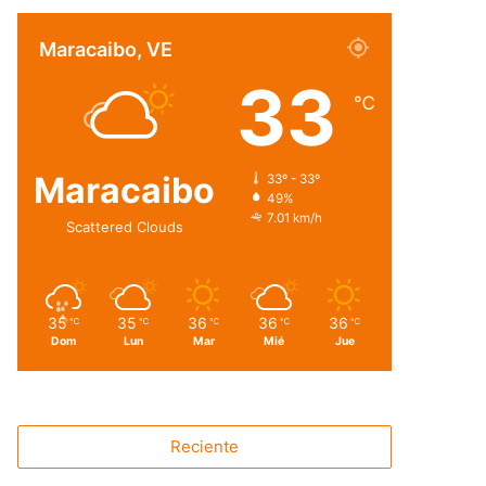
Maracaibo, VE
33
℃
Maracaibo
33º - 33º
49%
7.01 km/h
Scattered Clouds
35
35
36
36
36
℃
℃
℃
℃
℃
Dom
Lun
Mar
Mié
Jue
Reciente