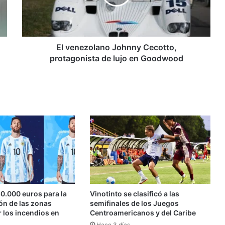
de
lujo
en
Goodwood
El venezolano Johnny Cecotto,
protagonista de lujo en Goodwood
0.000 euros para la
Vinotinto se clasificó a las
ón de las zonas
semifinales de los Juegos
 los incendios en
Centroamericanos y del Caribe
Hace 3 días