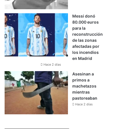
Messi donó
80.000 euros
para la
reconstrucción
de las zonas
afectadas por
los incendios
en Madrid
Hace 2 días
Asesinan a
primos a
machetazos
mientras
pastoreaban
Hace 2 días