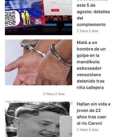
este 5 de
agosto: detalles
del
complemento
Hace 2 días
Mató a un
hombre de un
golpe en la
mandíbula:
exboxeador
venezolano
detenido tras
riña callejera
Hace 2 días
Hallan sin vida a
joven de 22
años tras caer
al río Caroní
Hace 2 días