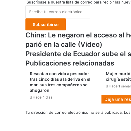
¡Suscríbase a nuestra lista de correo para recibir las nuev
Escribe
tu
correo
electrónico
China:
China: Le negaron el acceso al h
Le
parió en la calle (Video)
negaron
el
Presidente
Presidente de Ecuador sube el s
acceso
de
Publicaciones relacionadas
al
Ecuador
hospital
sube
Rescatan con vida a pescador
Mujer murió 
por
el
tras cinco días a la deriva en el
cirugía esté
no
salario
mar, sus tres compañeros se
Hace 1 sema
tener
mínimo
ahogaron
el
de
Hace 4 días
Deja una re
pase
425
COVID
a
Tu dirección de correo electrónico no será publicada.
Los
y
450
parió
dólares
en