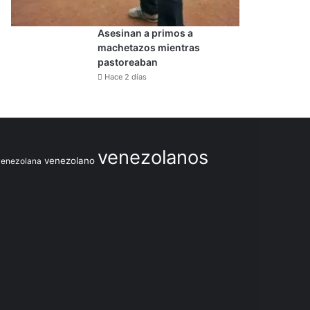
Asesinan a primos a
machetazos mientras
pastoreaban
Hace 2 días
venezolanos
venezolano
venezolana