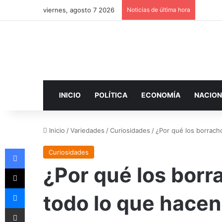
viernes, agosto 7 2026
Noticias de última hora
INICIO
POLÍTICA
ECONOMÍA
NACION
Inicio
/
Variedades
/
Curiosidades
/
¿Por qué los borrach
Facebook
Curiosidades
¿Por qué los borr
X
Messenger
todo lo que hacen
Compartir por correo electrónico