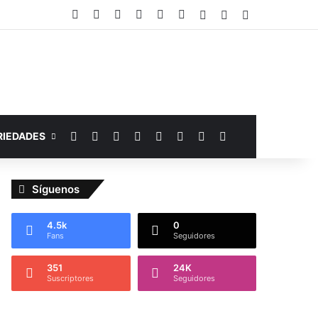
Facebook
YouTube
Instagram
Telegram
WhatsApp
Google Noticias
Acceso
Publicación al az
Barra lateral
Facebook
YouTube
Instagram
Telegram
WhatsApp
Google Noticias
Switch skin
Buscar por
RIEDADES
Síguenos
4.5k
0
Fans
Seguidores
351
24K
Suscriptores
Seguidores