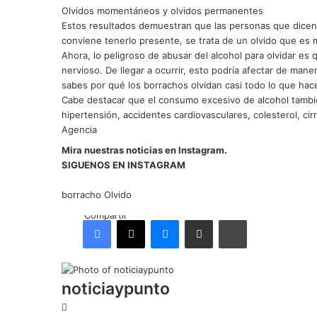
Olvidos momentáneos y olvidos permanentes
Estos resultados demuestran que las personas que dicen 
conviene tenerlo presente, se trata de un olvido que e
Ahora, lo peligroso de abusar del alcohol para olvidar es
nervioso. De llegar a ocurrir, esto podría afectar de maner
sabes por qué los borrachos olvidan casi todo lo que hac
Cabe destacar que el consumo excesivo de alcohol tambié
hipertensión, accidentes cardiovasculares, colesterol, cir
Agencia
Mira nuestras noticias en Instagram.
SIGUENOS EN INSTAGRAM
borracho
Olvido
Compartir
Facebook
X
Messenger
Compartir por correo electrónico
Imprimir
noticiaypunto