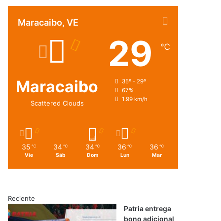
Maracaibo, VE
29
℃
Maracaibo
35º - 29º
67%
1.99 km/h
Scattered Clouds
35
34
34
36
36
℃
℃
℃
℃
℃
Vie
Sáb
Dom
Lun
Mar
Reciente
Patria entrega
bono adicional