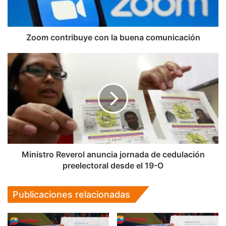
Zoom contribuye con la buena comunicación
Ministro
Reverol
anuncia
jornada
de
cedulación
preelectoral
desde
el
19-
Ministro Reverol anuncia jornada de cedulación
O
preelectoral desde el 19-O
Publicaciones relacionadas