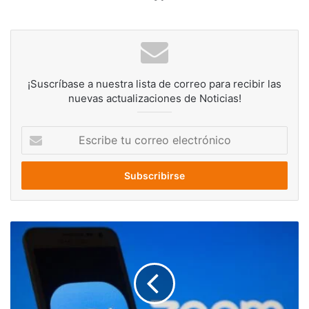
¡Suscríbase a nuestra lista de correo para recibir las
nuevas actualizaciones de Noticias!
Escribe
tu
correo
electrónico
Zoom
contribuye
con
la
buena
comunicación