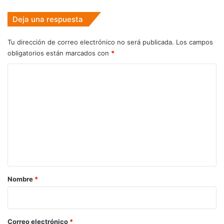
Deja una respuesta
Tu dirección de correo electrónico no será publicada.
Los campos
obligatorios están marcados con
*
C
o
m
e
n
t
a
r
Nombre
*
i
o
*
Correo electrónico
*