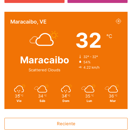
Maracaibo, VE
32
℃
Maracaibo
32º - 32º
54%
4.22 km/h
Scattered Clouds
35
34
34
35
36
℃
℃
℃
℃
℃
Vie
Sáb
Dom
Lun
Mar
Reciente