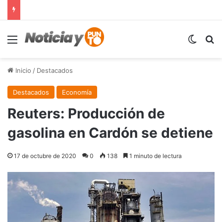
Menú
Switch
B
Inicio
/
Destacados
Destacados
Economía
Reuters: Producción de
gasolina en Cardón se detiene
17 de octubre de 2020
0
138
1 minuto de lectura