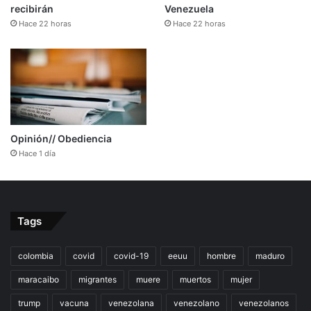
recibirán
Venezuela
Hace 22 horas
Hace 22 horas
Opinión// Obediencia
Hace 1 día
Tags
colombia
covid
covid-19
eeuu
hombre
maduro
maracaibo
migrantes
muere
muertos
mujer
trump
vacuna
venezolana
venezolano
venezolanos