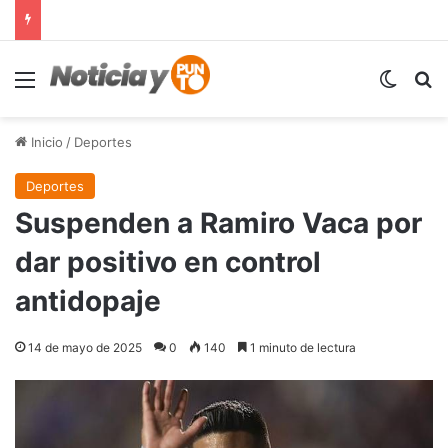
Menú
Switch
B
Inicio
/
Deportes
Deportes
Suspenden a Ramiro Vaca por
dar positivo en control
antidopaje
14 de mayo de 2025
0
140
1 minuto de lectura