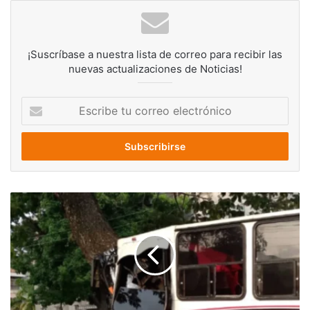
¡Suscríbase a nuestra lista de correo para recibir las
nuevas actualizaciones de Noticias!
Escribe
tu
correo
electrónico
Autobús
sin
frenos
impacta
contra
un
árbol
en