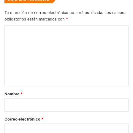
Tu dirección de correo electrónico no será publicada.
Los campos
obligatorios están marcados con
*
C
o
m
e
n
t
a
r
Nombre
*
i
o
*
Correo electrónico
*