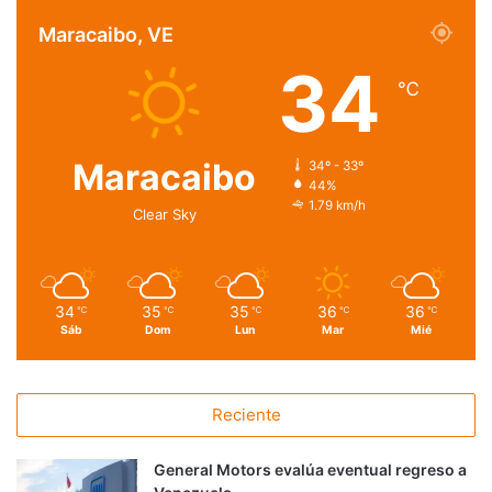
Maracaibo, VE
34
℃
Maracaibo
34º - 33º
44%
1.79 km/h
Clear Sky
34
35
35
36
36
℃
℃
℃
℃
℃
Sáb
Dom
Lun
Mar
Mié
Reciente
General Motors evalúa eventual regreso a