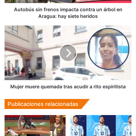
Aragua:
hay
Autobús sin frenos impacta contra un árbol en
siete
Aragua: hay siete heridos
heridos
Mujer
muere
quemada
tras
acudir
a
rito
espiritista
Mujer muere quemada tras acudir a rito espiritista
Publicaciones relacionadas