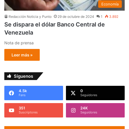
Economía
Redacción Noticia y Punto
29 de octubre de 2024
1
3.892
Se dispara el dólar Banco Central de
Venezuela
Nota de prensa
Leer más »
Síguenos
4.5k
0
Fans
Seguidores
351
24K
Suscriptores
Seguidores