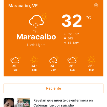
Maracaibo, VE
32
℃
Maracaibo
35º - 32º
56%
1.61 km/h
Lluvia Ligera
35
34
34
36
36
℃
℃
℃
℃
℃
Vie
Sáb
Dom
Lun
Mar
Reciente
Revelan que muerte de enfermera en
Cabimas fue por suicidio