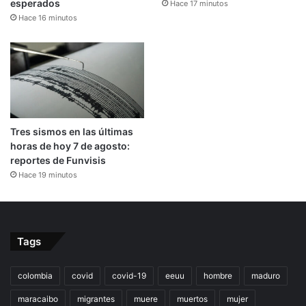
esperados
Hace 17 minutos
Hace 16 minutos
Tres sismos en las últimas
horas de hoy 7 de agosto:
reportes de Funvisis
Hace 19 minutos
Tags
colombia
covid
covid-19
eeuu
hombre
maduro
maracaibo
migrantes
muere
muertos
mujer