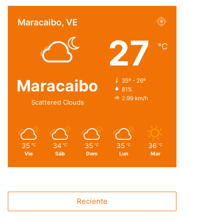
Maracaibo, VE
27
℃
Maracaibo
35º - 26º
81%
2.99 km/h
Scattered Clouds
35
34
35
35
36
℃
℃
℃
℃
℃
Vie
Sáb
Dom
Lun
Mar
Reciente