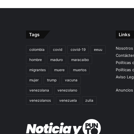
Tags
Links
Nosotros
colombia
covid
covid-19
eeuu
Contácte
hombre
maduro
maracaibo
Políticas
Políticas 
migrantes
muere
muertos
Aviso Leg
mujer
trump
vacuna
Anuncios 
venezolana
venezolano
venezolanos
venezuela
zulia