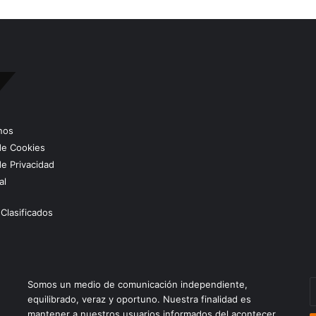
nos
 de Cookies
de Privacidad
al
Clasificados
E
Somos un medio de comunicación independiente,
t
equilibrado, veraz y oportuno. Nuestra finalidad es
c
mantener a nuestros usuarios informados del acontecer