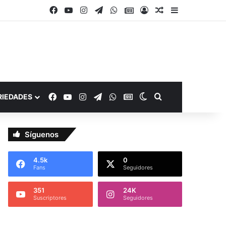
Facebook
YouTube
Instagram
Telegram
WhatsApp
Google Noticias
Acceso
Publicación al a
Barra lateral
Facebook
YouTube
Instagram
Telegram
WhatsApp
Google Noticias
Switch skin
Buscar por
RIEDADES
Síguenos
4.5k
0
Fans
Seguidores
351
24K
Suscriptores
Seguidores