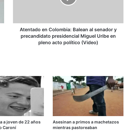
senador
y
precandidato
presidencial
Miguel
Atentado en Colombia: Balean al senador y
Uribe
precandidato presidencial Miguel Uribe en
en
pleno acto político (Video)
pleno
acto
político
(Video)
da a joven de 22 años
Asesinan a primos a machetazos
ío Caroní
mientras pastoreaban