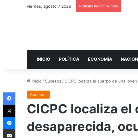
viernes, agosto 7 2026
Noticias de última hora
INICIO
POLÍTICA
ECONOMÍA
NACION
Inicio
/
Sucesos
/
CICPC localiza el cuerpo de una joven
Facebook
Sucesos
CICPC localiza el
X
Messenger
desaparecida, oc
Compartir por correo electrónico