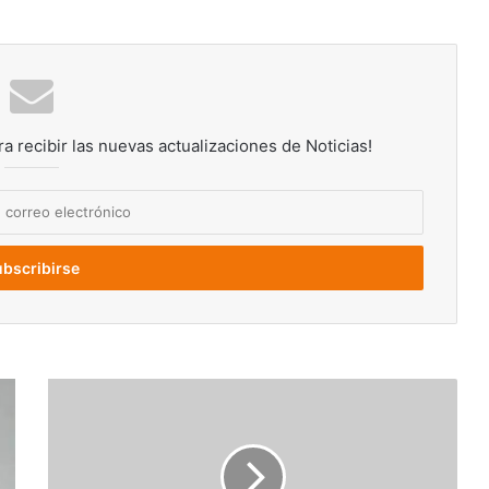
ra recibir las nuevas actualizaciones de Noticias!
Atentado
en
Colombia:
Balean
al