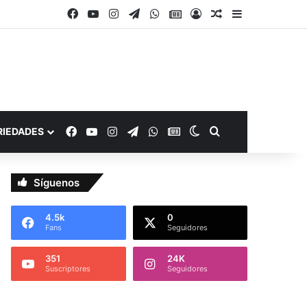
Facebook
YouTube
Instagram
Telegram
WhatsApp
Google Noticias
Acceso
Publicación al a
Barra lateral
Facebook
YouTube
Instagram
Telegram
WhatsApp
Google Noticias
Switch skin
Buscar por
RIEDADES
Síguenos
4.5k
0
Fans
Seguidores
351
24K
Suscriptores
Seguidores