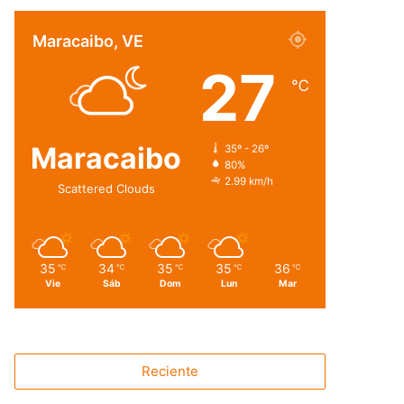
Maracaibo, VE
27
℃
Maracaibo
35º - 26º
80%
2.99 km/h
Scattered Clouds
35
34
35
35
36
℃
℃
℃
℃
℃
Vie
Sáb
Dom
Lun
Mar
Reciente