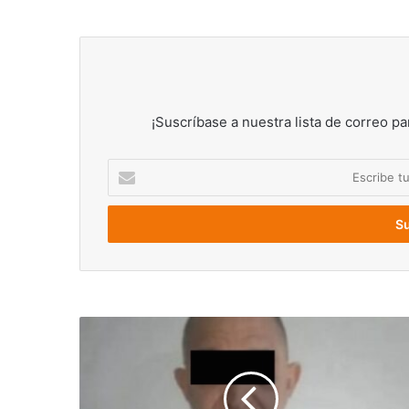
¡Suscríbase a nuestra lista de correo pa
Escribe
tu
correo
electrónico
Condenan
a
20
años
de