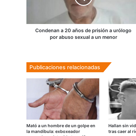
prisión
a
urólogo
por
abuso
Condenan a 20 años de prisión a urólogo
sexual
por abuso sexual a un menor
a
un
menor
Publicaciones relacionadas
Mató a un hombre de un golpe en
Hallan sin vi
la mandíbula: exboxeador
tras caer al r