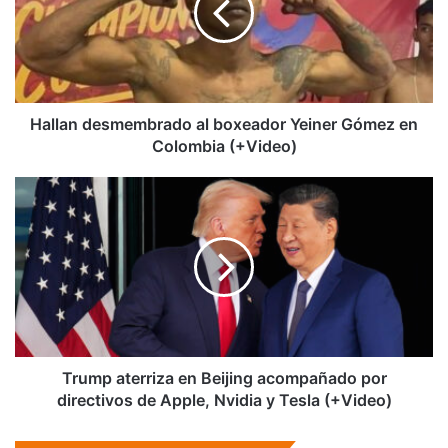
Yeiner
Gómez
en
Colombia
(+Video)
Hallan desmembrado al boxeador Yeiner Gómez en
Colombia (+Video)
Trump
aterriza
en
Beijing
acompañado
por
directivos
de
Apple,
Nvidia
Trump aterriza en Beijing acompañado por
y
directivos de Apple, Nvidia y Tesla (+Video)
Tesla
(+Video)