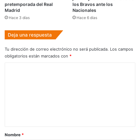
pretemporada del Real
los Bravos ante los
Madrid
Nacionales
Hace 3 días
Hace 6 días
Deja una respuesta
Tu dirección de correo electrónico no será publicada.
Los campos
obligatorios están marcados con
*
C
o
m
e
n
t
a
r
Nombre
*