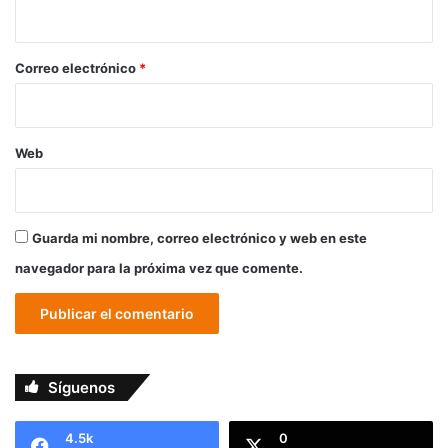
i
o
*
Correo electrónico
*
Web
Guarda mi nombre, correo electrónico y web en este
navegador para la próxima vez que comente.
Síguenos
4.5k
0