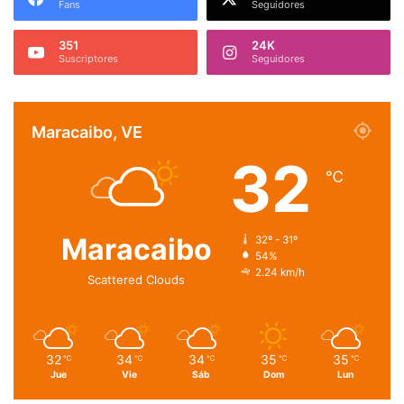
Fans
Seguidores
351
24K
Suscriptores
Seguidores
Maracaibo, VE
32
℃
Maracaibo
32º - 31º
54%
2.24 km/h
Scattered Clouds
32
34
34
35
35
℃
℃
℃
℃
℃
Jue
Vie
Sáb
Dom
Lun