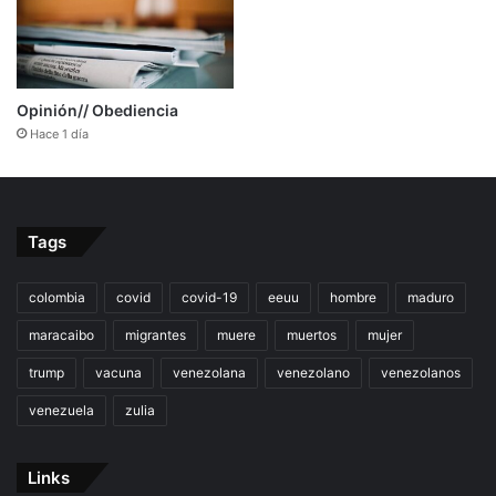
Opinión// Obediencia
Hace 1 día
Tags
colombia
covid
covid-19
eeuu
hombre
maduro
maracaibo
migrantes
muere
muertos
mujer
trump
vacuna
venezolana
venezolano
venezolanos
venezuela
zulia
Links