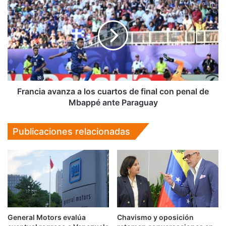
el
avanza
lapso
a
constitucional
los
cuartos
de
final
con
penal
de
Francia avanza a los cuartos de final con penal de
Mbappé
Mbappé ante Paraguay
ante
Paraguay
Publicaciones relacionadas
General Motors evalúa
Chavismo y oposición