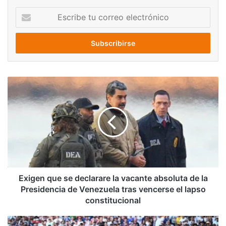
Escribe
tu
correo
electrónico
Exigen
que
se
declarare
la
vacante
absoluta
de
la
Presidencia
Exigen que se declarare la vacante absoluta de la
de
Presidencia de Venezuela tras vencerse el lapso
Venezuela
constitucional
tras
vencerse
Francia