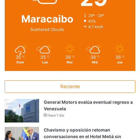
Maracaibo
29º - 29º
62%
6.7 km/h
Scattered Clouds
35
35
36
36
36
℃
℃
℃
℃
℃
Dom
Lun
Mar
Mié
Jue
Reciente
General Motors evalúa eventual regreso a
Venezuela
Hace 1 día
Chavismo y oposición retoman
conversaciones en el Hotel Meliá sin