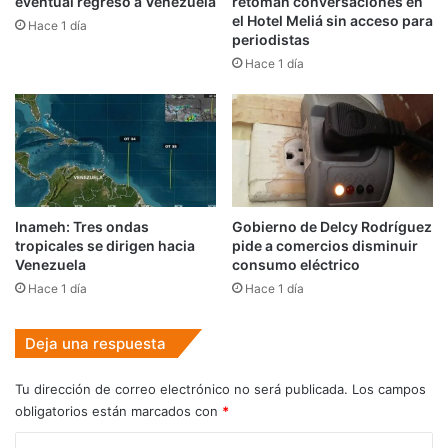
eventual regreso a Venezuela
retoman conversaciones en
el Hotel Meliá sin acceso para
Hace 1 día
periodistas
Hace 1 día
Inameh: Tres ondas
Gobierno de Delcy Rodríguez
tropicales se dirigen hacia
pide a comercios disminuir
Venezuela
consumo eléctrico
Hace 1 día
Hace 1 día
Deja una respuesta
Tu dirección de correo electrónico no será publicada.
Los campos
obligatorios están marcados con
*
C