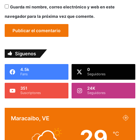
Guarda mi nombre, correo electrónico y web en este
navegador para la próxima vez que comente.
Síguenos
4.5k
0
Fans
Seguidores
351
24K
Suscriptores
Seguidores
Maracaibo, VE
29
℃